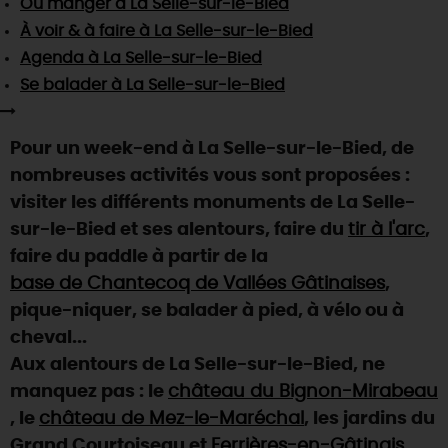
Où manger
à La Selle-sur-le-Bied
SE REPÉRER,
SE DÉPLACER
Visites
gourmandes
et
créatives
Des vacances auprès des animaux 🐎
À voir & à faire
à La Selle-sur-le-Bied
Vins et
vignobles
TOUTES LES ACTIVITÉS
INFOS &
SERVICES
Agenda
à La Selle-sur-le-Bied
(re)Découvrir les coulisses de la Faïencerie de
Chic,
une aire de pique-nique
Gien !
Se balader
à La Selle-sur-le-Bied
Par ici les
guinguettes
RÉSERVER
MAINTENANT
Expérimenter
les parcours Baludik
🕵️
Que rapporter du Loiret ?
Pour un week-end à La Selle-sur-le-Bied, de
La Route des
Métiers d'Art
Une saison de festivals 🎉
nombreuses activités vous sont proposées :
TOUT L'ART DE VIVRE
visiter les différents monuments de La Selle-
Rendez-vous de la nature en 2026
sur-le-Bied et ses alentours, faire du
tir à l'arc
,
Des sorties en famille dans le Loiret !
faire du paddle à partir de la
Programme des animations "Loiret au fil de l'eau"
base de Chantecoq de Vallées Gâtinaises
,
2026
pique-niquer, se balader à pied, à vélo ou à
Où sortir ?
cheval...
Aux alentours de La Selle-sur-le-Bied, ne
manquez pas : le
château du Bignon-Mirabeau
AUJOURD'HUI
, le
château de Mez-le-Maréchal
, les jardins du
Grand Courtoiseau et
Ferrières-en-Gâtinais
.