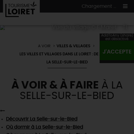
Chargement ...
Vue du village © F.Maret - TL
AddToAny (share)
est désactivé.
A VOIR
VILLES & VILLAGES
ON A TESTÉ
POUR VOUS
J'ACCEPTE
LES VILLES ET VILLAGES DANS LE LOIRET : DE À À Z
HÉBERGEMENTS
VOS
ENVIES
LA SELLE-SUR-LE-BIED
CULTURE
HÉBERGEMENTS
LES INCONTOURNABLES
MADE IN LOIRET
INSOLITES
À VOIR & À FAIRE
À LA
EN MODE
CIRCUITS
& BALADES
NATURE
SELLE-SUR-LE-BIED
RÉSERVER
MAINTENANT
Où manger
TOUS À
L'EAU !
VILLES & VILLAGES
Maîtres
restaurateurs
A NE PAS
RATER
EN MODE
NATURE
& AVENTURE
Nos
marchés
Téléchargez le Guide de l'été 2026 🤽🌞
Découvrir
La Selle-sur-le-Bied
TOUTES LES VISITES
Artistes et Artisans d'Art
TOURISME &
HANDICAP
Où dormir
à La Selle-sur-le-Bied
...ET
AUSSI
Avis de fraicheur ici pour éviter la chaleur 🥵
Nos
spécialités du terroir
et
producteurs