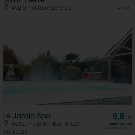
Saint-Pierre
45210 - ROZOY-LE-VIEIL
À 8 KM
Le Jardin Spa
9,8
/10
45320 - SAINT-HILAIRE-LES-
Note FairGuest
calculée sur 16 avis
ANDRESIS