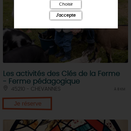
Choisir
J'accepte
Les activités des Clés de la Ferme
- Ferme pédagogique
45210 - CHEVANNES
À 8 KM
Je réserve