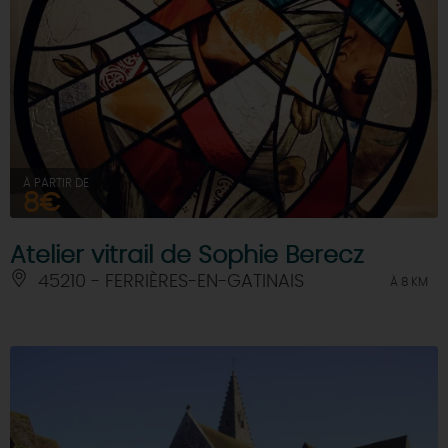
À PARTIR DE
8€
Atelier vitrail de Sophie Berecz
45210 - FERRIÈRES-EN-GATINAIS
À 8 KM