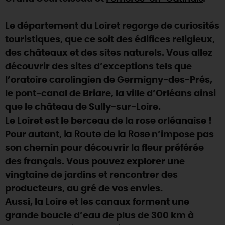
DEMAIN
Le département du Loiret regorge de curiosités
touristiques, que ce soit des édifices religieux,
des châteaux et des sites naturels. Vous allez
CE WEEK-END
découvrir des sites d’exceptions tels que
l’oratoire carolingien de Germigny-des-Prés,
CETTE SEMAINE
le pont-canal de Briare, la ville d’Orléans ainsi
que le château de Sully-sur-Loire.
Le Loiret est le berceau de la rose orléanaise !
TOUT L'AGENDA
Pour autant,
la Route de la Rose
n’impose pas
son chemin pour découvrir la fleur préférée
des français. Vous pouvez explorer une
vingtaine de jardins et rencontrer des
producteurs, au gré de vos envies.
Aussi, la Loire et les canaux forment une
grande boucle d’eau de plus de 300 km à