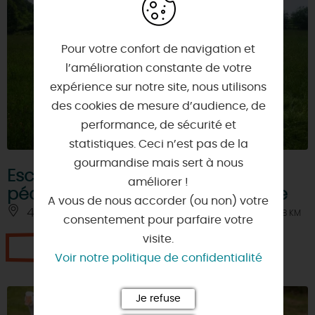
Pour votre confort de navigation et
l’amélioration constante de votre
expérience sur notre site, nous utilisons
des cookies de mesure d’audience, de
performance, de sécurité et
statistiques. Ceci n’est pas de la
gourmandise mais sert à nous
Escape game à la ferme
améliorer !
pédagogique les clés de la ferme
A vous de nous accorder (ou non) votre
45210 - CHEVANNES
À 8 KM
consentement pour parfaire votre
visite.
Je réserve
Voir notre politique de confidentialité
Je refuse