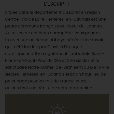
DESCRIPTIF
DEMAIN
Située dans le département du Loiret en région
Centre-Val de Loire, Ferrières-en-Gâtinais est une
petite commune française au coeur du Gâtinais.
CE WEEK-END
Au milieu de cet écrin champêtre, vous pourrez
trouver une ancienne abbaye bénédictine royale
qui a été fondée par Clovis à l’époque
CETTE SEMAINE
carolingienne. Il y a également l’abbatiale Saint-
Pierre-et-Saint-Paul du XIIe et XVe siècles et le
sanctuaire Notre-Dame-de-Bethléem du IXe–XVIIe
TOUT L'AGENDA
siècles. Ferrières-en-Gâtinais était un haut lieu de
pèlerinage pour les rois de France, et est
aujourd'hui une pépite de notre patrimoine.