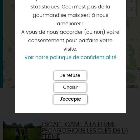
+
statistiques. Ceci n’est pas de la
-
gourmandise mais sert à nous
×
améliorer !
Itinéraire vers
FERRIERES-EN-GATINAIS
A vous de nous accorder (ou non) votre
consentement pour parfaire votre
visite.
Voir notre politique de confidentialité
Je refuse
| Map data ©
Leaflet
OpenStreetMap contributors
Choisir
J'accepte
VOUS AIMEREZ AUSSI
ESCAPE GAME À LA FERME
PÉDAGOGIQUE LES CLÉS DE LA
FERME