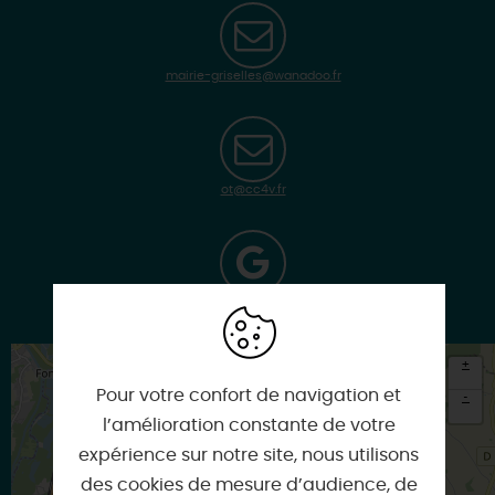
mairie-griselles@wanadoo.fr
ot@cc4v.fr
Google
+
Pour votre confort de navigation et
-
l’amélioration constante de votre
×
expérience sur notre site, nous utilisons
Itinéraire vers
GRISELLES
des cookies de mesure d’audience, de