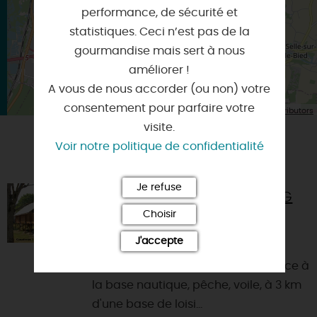
performance, de sécurité et
statistiques. Ceci n’est pas de la
gourmandise mais sert à nous
améliorer !
A vous de nous accorder (ou non) votre
consentement pour parfaire votre
| Map data ©
Leaflet
OpenStreetMap contributors
visite.
Voir notre politique de confidentialité
VOUS AIMEREZ AUSSI
Je refuse
CAMPING DES RIVES DU LOING
Choisir
45120 - CEPOY
J'accepte
Situé dans un charmant village,
services et commerces à 200m, face à
la base nautique, pêche, voile, à 3 km
d'une base de loisi...