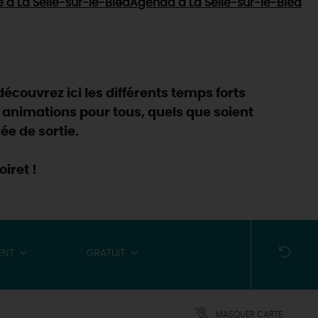
e
à La Selle-sur-le-Bied
Agenda
à La Selle-sur-le-Bied
découvrez ici les différents temps forts
 animations pour tous, quels que soient
ée de sortie.
iret !
ENT
GRATUIT
MASQUER CARTE