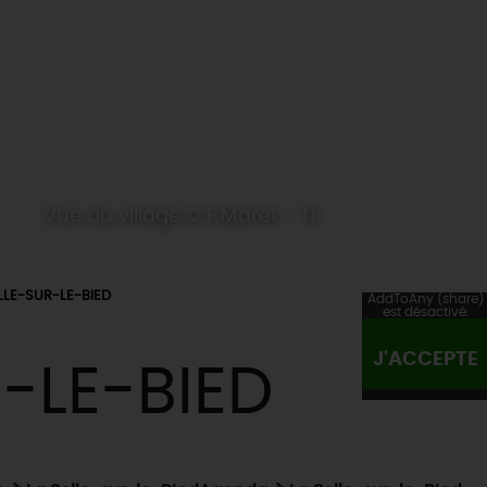
Vue du village © F.Maret - TL
LLE-SUR-LE-BIED
AddToAny (share)
est désactivé.
J'ACCEPTE
-LE-BIED