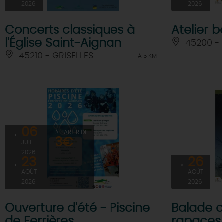
2026
2026
Concerts classiques à
Atelier
l'Église Saint-Aignan
45200 -
45210 - GRISELLES
À 5 KM
06
À PARTIR DE
3€
JUIL
2026
23
26
AOÛT
AOÛT
2026
2026
Ouverture d'été - Piscine
Balade c
de Ferrières
rapaces