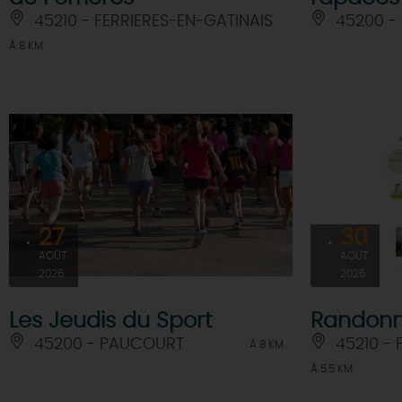
45210 - FERRIERES-EN-GATINAIS
45200 -
À 8 KM
27
30
AOÛT
AOÛT
2026
2026
Les Jeudis du Sport
Randonn
45200 - PAUCOURT
45210 - 
À 8 KM
À 5.5 KM