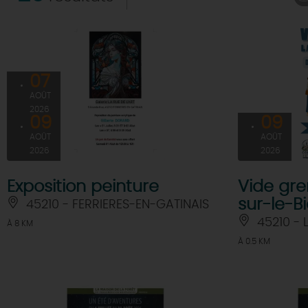
07
AOÛT
2026
09
09
AOÛT
AOÛT
2026
2026
Exposition peinture
Vide gren
sur-le-B
45210 - FERRIERES-EN-GATINAIS
45210 - 
À 8 KM
À 0.5 KM