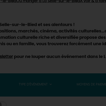
r-le-Bied
Où manger
à La Selle-sur-le-Bied
À voir & à fair
elle-sur-le-Bied et ses alentours !
positions, marchés, cinéma, activités culturelles…
ation culturelle riche et diversifiée propose des
is ou en famille, vous trouverez forcément une id
letter
pour ne louper aucun événement dans le Lo
TYPE D'ÉVÈNEMENT
MOYENS DE PAIEM