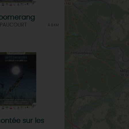
 boomerang
 PAUCOURT
À 8 KM
ontée sur les