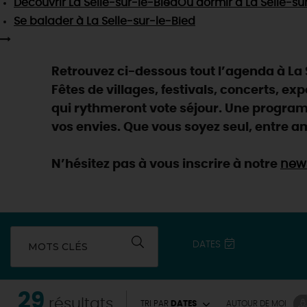
Découvrir
La Selle-sur-le-Bied
Où dormir
à La Selle-su
Se balader
à La Selle-sur-le-Bied
Retrouvez ci-dessous tout l’agenda à La S
Fêtes de villages, festivals, concerts, ex
qui rythmeront vote séjour. Une programm
vos envies. Que vous soyez seul, entre am
N’hésitez pas à vous inscrire à notre
news
DATES
MOTS CLÉS
29
résultats
TRI PAR
DATES
AUTOUR
DE MOI