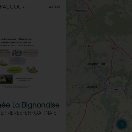
 PAUCOURT
À 8 KM
ée La Bignonaise
FERRIERES-EN-GATINAIS
13