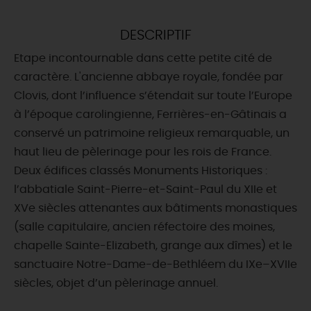
DEMAIN
DESCRIPTIF
Etape incontournable dans cette petite cité de
CE WEEK-END
caractère. L'ancienne abbaye royale, fondée par
Clovis, dont l’influence s’étendait sur toute l’Europe
à l’époque carolingienne, Ferrières-en-Gâtinais a
CETTE SEMAINE
conservé un patrimoine religieux remarquable, un
haut lieu de pèlerinage pour les rois de France.
Deux édifices classés Monuments Historiques :
TOUT L'AGENDA
l’abbatiale Saint-Pierre-et-Saint-Paul du XIIe et
XVe siècles attenantes aux bâtiments monastiques
(salle capitulaire, ancien réfectoire des moines,
chapelle Sainte-Elizabeth, grange aux dîmes) et le
sanctuaire Notre-Dame-de-Bethléem du IXe–XVIIe
siècles, objet d’un pèlerinage annuel.