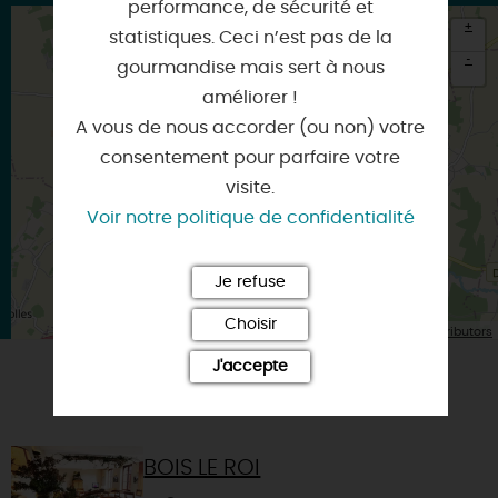
performance, de sécurité et
+
statistiques. Ceci n’est pas de la
-
gourmandise mais sert à nous
améliorer !
×
Itinéraire vers
A vous de nous accorder (ou non) votre
FERRIERES-EN-GATINAIS
consentement pour parfaire votre
visite.
Voir notre politique de confidentialité
Je refuse
Choisir
| Map data ©
Leaflet
OpenStreetMap contributors
J'accepte
VOUS AIMEREZ AUSSI
BOIS LE ROI