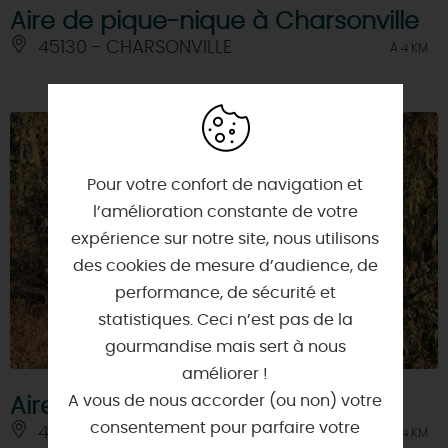
Aire de pique-nique à Charsonville
45130 - CHARSONVILLE
À 4 KM
Pour votre confort de navigation et
l’amélioration constante de votre
expérience sur notre site, nous utilisons
des cookies de mesure d’audience, de
performance, de sécurité et
statistiques. Ceci n’est pas de la
gourmandise mais sert à nous
améliorer !
A vous de nous accorder (ou non) votre
Aire de pique-nique à Coulmiers
consentement pour parfaire votre
45130 - COULMIERS
À 4 KM