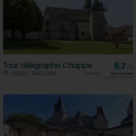
Tour télégraphe Chappe
8,7
/10
45130 - BACCON
À 6.5 KM
Note FairGuest
calculée sur 35 avis