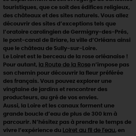
touristiques, que ce soit des édifices religieux,
DEMAIN
des châteaux et des sites naturels. Vous allez
découvrir des sites d’exceptions tels que
l’oratoire carolingien de Germigny-des-Prés,
CE WEEK-END
le pont-canal de Briare, la ville d’Orléans ainsi
que le château de Sully-sur-Loire.
CETTE SEMAINE
Le Loiret est le berceau de la rose orléanaise !
Pour autant,
la Route de la Rose
n’impose pas
son chemin pour découvrir la fleur préférée
TOUT L'AGENDA
des français. Vous pouvez explorer une
vingtaine de jardins et rencontrer des
producteurs, au gré de vos envies.
Aussi, la Loire et les canaux forment une
grande boucle d’eau de plus de 300 km à
parcourir. N’hésitez pas à prendre le temps de
vivre l’expérience du
Loiret au fil de l’eau
, en