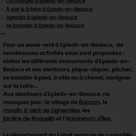
Où manger
à Epieds-en-Beauce
SE REPÉRER,
SE DÉPLACER
Visites
gourmandes
et
créatives
Des vacances auprès des animaux 🐎
À voir & à faire
à Epieds-en-Beauce
Vins et
vignobles
TOUTES LES ACTIVITÉS
INFOS &
SERVICES
Agenda
à Epieds-en-Beauce
(re)Découvrir les coulisses de la Faïencerie de
Chic,
une aire de pique-nique
Gien !
Se balader
à Epieds-en-Beauce
Par ici les
guinguettes
RÉSERVER
MAINTENANT
Expérimenter
les parcours Baludik
🕵️
Que rapporter du Loiret ?
Pour un week-end à Epieds-en-Beauce, de
La Route des
Métiers d'Art
Une saison de festivals 🎉
nombreuses activités vous sont proposées :
TOUT L'ART DE VIVRE
visiter les différents monuments d'Epieds-en-
Rendez-vous de la nature en 2026
Beauce et ses alentours, pique-niquer, pêcher,
Des sorties en famille dans le Loiret !
se balader à pied, à vélo ou à cheval, naviguer
Programme des animations "Loiret au fil de l'eau"
sur la Loire...
2026
Aux alentours d'Epieds-en-Beauce, ne
Où sortir ?
manquez pas : le village de
Baccon
, le
moulin à vent de Lignerolles
, les
jardins de Roquelin
et l'
Arboretum d'Ilex
.
AUJOURD'HUI
Le département du Loiret regorge de curiosités