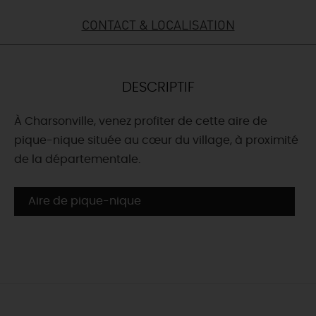
CONTACT & LOCALISATION
DEMAIN
CE WEEK-END
DESCRIPTIF
À Charsonville, venez profiter de cette aire de
CETTE SEMAINE
pique-nique située au cœur du village, à proximité
de la départementale.
TOUT L'AGENDA
Aire de pique-nique