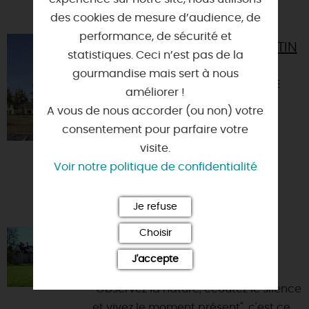
VOUS AIMEREZ AUSSI
des cookies de mesure d’audience, de
performance, de sécurité et
EGLISE SAINT-MARTIN
statistiques. Ceci n’est pas de la
DE CHARSONVILLE
gourmandise mais sert à nous
45130 - CHARSONVILLE
améliorer !
A vous de nous accorder (ou non) votre
consentement pour parfaire votre
visite.
Voir notre politique de confidentialité
Je refuse
Choisir
CHÂTEAU DE LA TOUANNE
J'accepte
45130 - BACCON
"Observez la nature, écoutez le silence
et vivez le moment présent", c'est ce