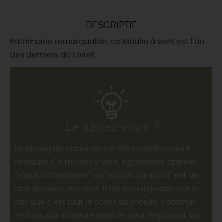
DEMAIN
DESCRIPTIF
Patrimoine remarquable, ce Moulin à vent est l'un
CE WEEK-END
des derniers du Loiret.
CETTE SEMAINE
Le saviez-vous ?
TOUT L'AGENDA
Le Moulin de Lignerolles a été complètement
restauré. Ce moulin à vent, également appelé
"moulin chandelier" ou "moulin sur pivot" est un
des derniers du Loiret. Il est remarquable par le
fait que c'est tout le corps du moulin, construit
en bois, qui s'oriente selon le vent. Reposant sur