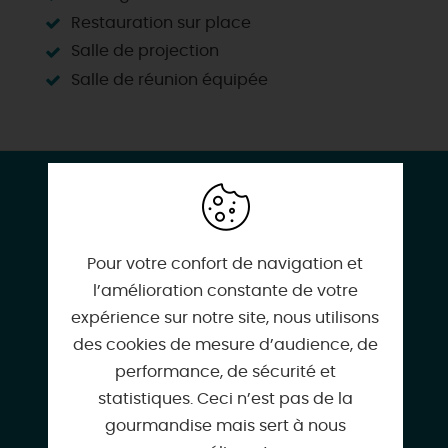
Restauration sur place
Salle de projection
Salle de réunion équipée
CONTACT & LOCALISATION
Tour télégraphe Chappe
61 rue de la planche
Pour votre confort de navigation et
45130 BACCON
l’amélioration constante de votre
expérience sur notre site, nous utilisons
des cookies de mesure d’audience, de
performance, de sécurité et
statistiques. Ceci n’est pas de la
02 38 46 67 88
gourmandise mais sert à nous