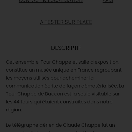
DEMAIN
A TESTER SUR PLACE
CE WEEK-END
DESCRIPTIF
CETTE SEMAINE
Cet ensemble, Tour Chappe et salle d'exposition,
constitue un musée unique en France regroupant
les moyens utilisés pour acheminer la
TOUT L'AGENDA
communication écrite de façon dématérialisée. La
Tour Chappe de Baccon est la seule visitable sur
les 44 tours qui étaient construites dans notre
région.
Le télégraphe aérien de Claude Chappe fut un