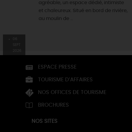
agréable, un espace dédié, intimiste
et chaleureux. Situé en bord de rivière,
au moulin de ...
06
SEPT
2026
ESPACE PRESSE
TOURISME D’AFFAIRES
NOS OFFICES DE TOURISME
BROCHURES
NOS SITES