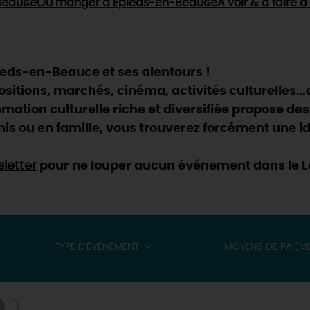
Beauce
Où manger
à Epieds-en-Beauce
À voir & à faire
à 
ieds-en-Beauce et ses alentours !
positions, marchés, cinéma, activités culturelles…
ation culturelle riche et diversifiée propose des
is ou en famille, vous trouverez forcément une id
letter
pour ne louper aucun événement dans le Lo
TYPE D'ÉVÈNEMENT
MOYENS DE PAIEM
& BALADES
TOUS À
L'EAU !