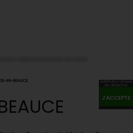
tion départementale du Loiret
EDS-EN-BEAUCE
AddToAny (share)
est désactivé.
J'ACCEPTE
-BEAUCE