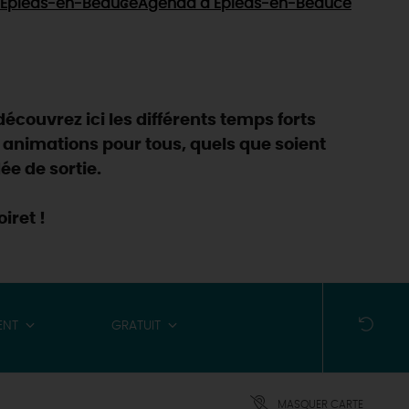
Epieds-en-Beauce
Agenda
à Epieds-en-Beauce
découvrez ici les différents temps forts
 animations pour tous, quels que soient
ée de sortie.
iret !
ENT
GRATUIT
MASQUER CARTE