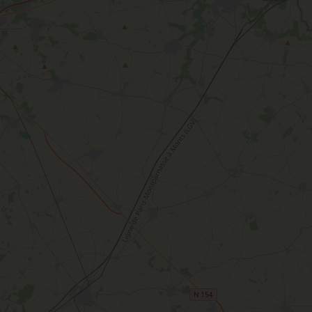
Sacré patrimoine religieux
T
L'oratoire carolingien de Germigny-
des-Prés
Le Loiret, un département fleuri