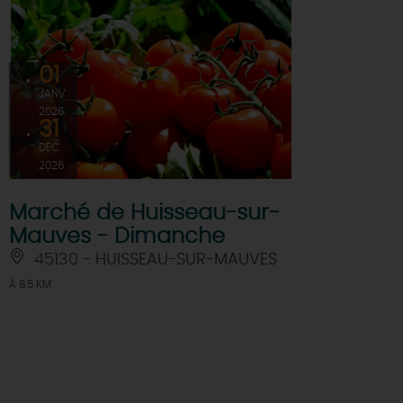
01
JANV
2026
31
DÉC
2026
Marché de Huisseau-sur-
Mauves - Dimanche
45130 - HUISSEAU-SUR-MAUVES
À 8.5 KM