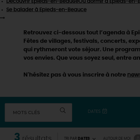
Découvrir
Epieds-en-Beauce
Où dormir
à Epieds-en-
Se balader
à Epieds-en-Beauce
Retrouvez ci-dessous tout l’agenda à Ep
Fêtes de villages, festivals, concerts, ex
qui rythmeront vote séjour. Une programm
vos envies. Que vous soyez seul, entre am
N'hésitez pas à vous inscrire à notre
news
DATES
MOTS CLÉS
EN MODE
CIRCUITS
3
résultats
TRI PAR
DATES
AUTOUR
DE MOI