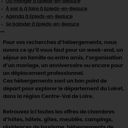
Où manger
à Epieds-en-Beauce
SE REPÉRER,
SE DÉPLACER
Visites
gourmandes
et
créatives
Des vacances auprès des animaux 🐎
À voir & à faire
à Epieds-en-Beauce
Vins et
vignobles
TOUTES LES ACTIVITÉS
INFOS &
SERVICES
Agenda
à Epieds-en-Beauce
(re)Découvrir les coulisses de la Faïencerie de
Chic,
une aire de pique-nique
Gien !
Se balader
à Epieds-en-Beauce
Par ici les
guinguettes
RÉSERVER
MAINTENANT
Expérimenter
les parcours Baludik
🕵️
Que rapporter du Loiret ?
Pour vos recherches d’hébergements, nous
La Route des
Métiers d'Art
Une saison de festivals 🎉
avons ce qu’il vous faut pour un week-end, un
TOUT L'ART DE VIVRE
séjour en famille ou entre amis, l’organisation
Rendez-vous de la nature en 2026
d’un mariage, un anniversaire ou encore pour
Des sorties en famille dans le Loiret !
un déplacement professionnel.
Programme des animations "Loiret au fil de l'eau"
Ces hébergements sont un bon point de
2026
départ pour explorer le département du Loiret,
Où sortir ?
dans la région Centre-Val de Loire.
Retrouvez ici toutes les offres de chambres
AUJOURD'HUI
d’hôtes, hôtels, gîtes, meublés, campings,
résidences de tourisme, hébergements de