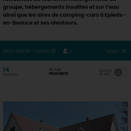
groupe, hébergements insolites et sur l’eau
DEMAIN
ainsi que les aires de camping-cars à Epieds-
en-Beauce et ses alentours.
CE WEEK-END
DATES ARRIVÉE / DÉPART
2
FILTRES
CETTE SEMAINE
14
TRI PAR
AUTOUR
PROXIMITÉ
DE MOI
résultats
TOUT L'AGENDA