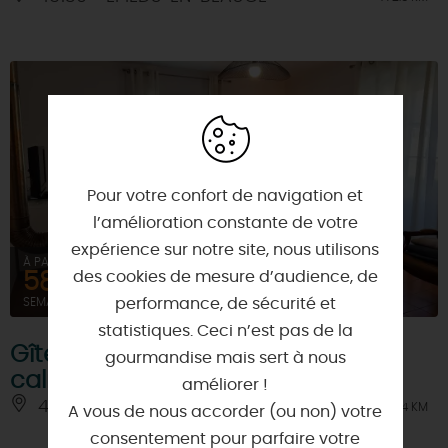
Pour votre confort de navigation et
l’amélioration constante de votre
expérience sur notre site, nous utilisons
À PARTIR DE
des cookies de mesure d’audience, de
581,74€
performance, de sécurité et
SEMAINE (MEUBLÉ)
statistiques. Ceci n’est pas de la
Gîte moderne dans un océan de
gourmandise mais sert à nous
calme
améliorer !
45310 - SAINT-SIGISMOND
À 4 KM
A vous de nous accorder (ou non) votre
consentement pour parfaire votre