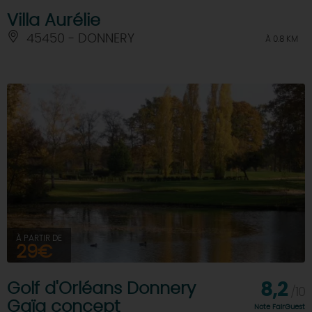
Villa Aurélie
45450 - DONNERY
À 0.8 KM
À PARTIR DE
29€
Golf d'Orléans Donnery
8,2
/10
Gaïa concept
Note FairGuest