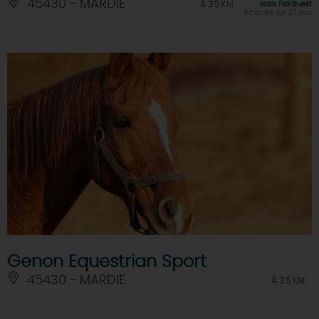
45430 - MARDIE
À 3.5 KM
Note FairGuest
calculée sur 27 avis
Genon Equestrian Sport
45430 - MARDIE
À 3.5 KM