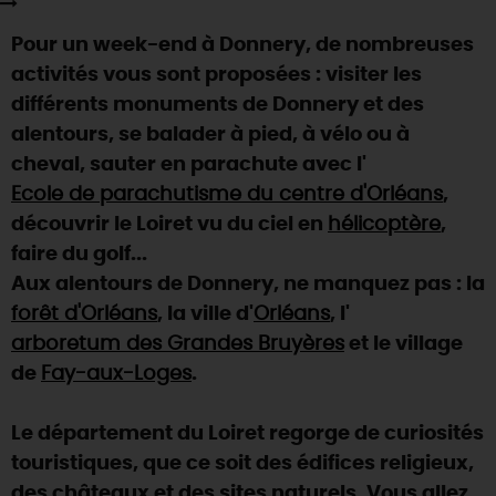
SE REPÉRER,
SE DÉPLACER
Visites
gourmandes
et
créatives
Des vacances auprès des animaux 🐎
Pour un week-end à Donnery, de nombreuses
Vins et
vignobles
TOUTES LES ACTIVITÉS
INFOS &
SERVICES
(re)Découvrir les coulisses de la Faïencerie de
activités vous sont proposées : visiter les
Chic,
une aire de pique-nique
Gien !
différents monuments de Donnery et des
Par ici les
guinguettes
RÉSERVER
MAINTENANT
Expérimenter
les parcours Baludik
🕵️
alentours, se balader à pied, à vélo ou à
Que rapporter du Loiret ?
cheval, sauter en parachute avec l'
La Route des
Métiers d'Art
Une saison de festivals 🎉
Ecole de parachutisme du centre d'Orléans
,
TOUT L'ART DE VIVRE
découvrir le Loiret vu du ciel en
Rendez-vous de la nature en 2026
hélicoptère
,
faire du golf...
Des sorties en famille dans le Loiret !
Aux alentours de Donnery, ne manquez pas : la
Programme des animations "Loiret au fil de l'eau"
forêt d'Orléans
, la ville d'
Orléans
, l'
2026
arboretum des Grandes Bruyères
et le village
Où sortir ?
de
Fay-aux-Loges
.
Le département du Loiret regorge de curiosités
AUJOURD'HUI
touristiques, que ce soit des édifices religieux,
des châteaux et des sites naturels. Vous allez