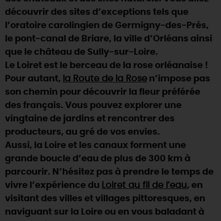
découvrir des sites d’exceptions tels que
DEMAIN
l’oratoire carolingien de Germigny-des-Prés,
le pont-canal de Briare, la ville d’Orléans ainsi
que le château de Sully-sur-Loire.
CE WEEK-END
Le Loiret est le berceau de la rose orléanaise !
Pour autant,
la Route de la Rose
n’impose pas
CETTE SEMAINE
son chemin pour découvrir la fleur préférée
des français. Vous pouvez explorer une
vingtaine de jardins et rencontrer des
TOUT L'AGENDA
producteurs, au gré de vos envies.
Aussi, la Loire et les canaux forment une
grande boucle d’eau de plus de 300 km à
parcourir. N’hésitez pas à prendre le temps de
vivre l’expérience du
Loiret au fil de l’eau
, en
visitant des villes et villages pittoresques, en
naviguant sur la Loire ou en vous baladant à