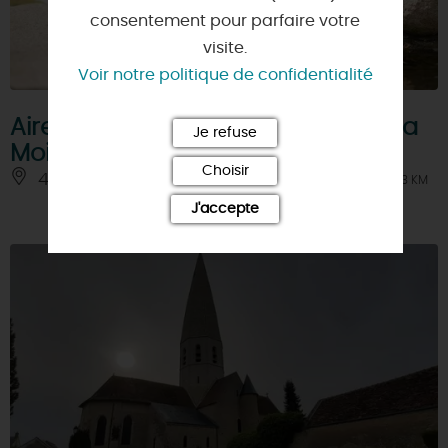
consentement pour parfaire votre
visite.
Voir notre politique de confidentialité
Aire de jeux de Fay-aux-Loges à la
Je refuse
Moinerie
Choisir
45450 - FAY-AUX-LOGES
À 3 KM
J'accepte