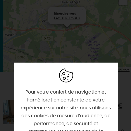
×
Itinéraire vers
FAY-AUX-LOGES
| Map data ©
Leaflet
OpenStreetMap contributors
VOUS AIMEREZ AUSSI
Pour votre confort de navigation et
l’amélioration constante de votre
Ô BULLES DE LOIRE : LA BULLE DE
expérience sur notre site, nous utilisons
JADE
des cookies de mesure d’audience, de
45110 - CHATEAUNEUF-SUR-LOIRE
performance, de sécurité et