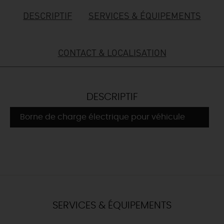
DESCRIPTIF
SERVICES & ÉQUIPEMENTS
DEMAIN
CONTACT & LOCALISATION
CE WEEK-END
CETTE SEMAINE
DESCRIPTIF
Borne de charge électrique pour véhicule
TOUT L'AGENDA
SERVICES & ÉQUIPEMENTS