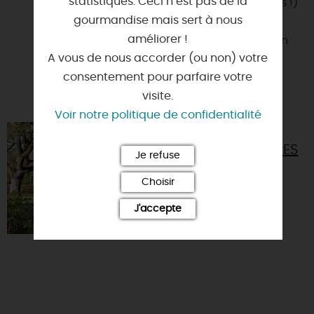
statistiques. Ceci n’est pas de la
Venez passer une nuit (ou plusieurs !)
gourmandise mais sert à nous
dans la première bulle de
améliorer !
l'établissement, la bulle de Jade, un
A vous de nous accorder (ou non) votre
hébergement aussi charman...
consentement pour parfaire votre
visite.
Voir notre politique de confidentialité
ARBORETUM DES
GRANDES BRUYÈRES
Je refuse
45450 - INGRANNES
Choisir
J'accepte