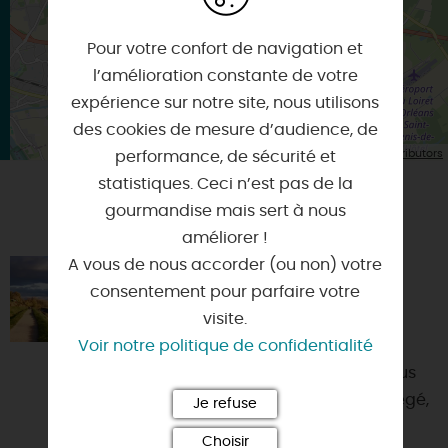
Pour votre confort de navigation et
l’amélioration constante de votre
expérience sur notre site, nous utilisons
des cookies de mesure d’audience, de
| Map data ©
Leaflet
OpenStreetMap contributors
performance, de sécurité et
statistiques. Ceci n’est pas de la
gourmandise mais sert à nous
VOUS AIMEREZ AUSSI
améliorer !
A vous de nous accorder (ou non) votre
ENTRE LOIRE ET CANAL
consentement pour parfaire votre
45800 - COMBLEUX
visite.
Voir notre politique de confidentialité
Vous aimez la Loire, le canoé, les
balades à vélo ou à pied, nous vous
accueillons, au sein d'un site protégé,
Je refuse
dans ce studio in...
Choisir