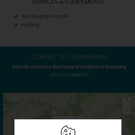
SERVICES & ÉQUIPEMENTS
Aire de pique nique
Parking
CONTACT & LOCALISATION
Aire de services du Canal d'Orléans à Donnery
45450 DONNERY
+
-
×
Itinéraire vers
DONNERY