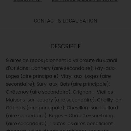
DEMAIN
CONTACT & LOCALISATION
CE WEEK-END
DESCRIPTIF
CETTE SEMAINE
9 aires de repos jalonnent la véloroute du Canal
d'Orléans : Donnery (aire secondaire); Fay-aux-
Loges (aire principale); Vitry-aux-Loges (aire
TOUT L'AGENDA
secondaire); Sury-aux-Bois (aire principale);
Châtenoy (aire secondaire); Grignon – Vieilles-
Maisons-sur-Joudry (aire secondaire); Chailly-en-
Gâtinais (aire principale); Chevillon-sur-Huillard
(aire secondaire); Buges – Châlette-sur-Loing
(aire secondaire) . Toutes les aires bénéficient