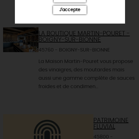
J'accepte
LA BOUTIQUE MARTIN-POURET -
BOIGNY-SUR-BIONNE
45760 - BOIGNY-SUR-BIONNE
La Maison Martin-Pouret vous propose
des vinaigres, des moutardes mais
aussi une gamme complète de sauces
froides et de condimen...
PATRIMOINE
FLUVIAL
45800 -