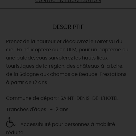
DEMAIN
DESCRIPTIF
CE WEEK-END
Prenez de la hauteur et découvrez le Loiret vu du
ciel. En hélicoptère ou en ULM, pour un baptême ou
CETTE SEMAINE
une balade, vous survolerez les hauts lieux
touristiques de la région, des châteaux à la Loire,
de la Sologne aux champs de Beauce. Prestations
TOUT L'AGENDA
à partir de 12 ans.
Commune de départ : SAINT-DENIS-DE-L'HOTEL
Tranches d'âges : + 12 ans
Accessibilité pour personnes à mobilité
réduite