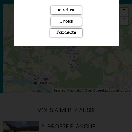
+
Je refuse
-
Choisir
×
J'accepte
Itinéraire vers
SAINT-DENIS-DE-L'HOTEL
| Map data ©
Leaflet
OpenStreetMap contributors
VOUS AIMEREZ AUSSI
LA GROSSE PLANCHE