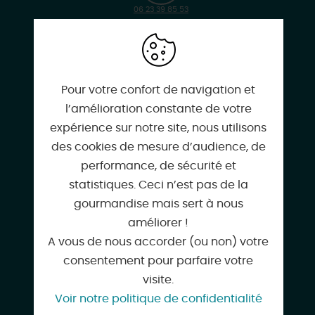
06 23 39 85 53
helispheres@aol.com
Pour votre confort de navigation et
l’amélioration constante de votre
expérience sur notre site, nous utilisons
des cookies de mesure d’audience, de
www.heli-sphere.com
performance, de sécurité et
statistiques. Ceci n’est pas de la
gourmandise mais sert à nous
améliorer !
Facebook
A vous de nous accorder (ou non) votre
consentement pour parfaire votre
visite.
Voir notre politique de confidentialité
Google