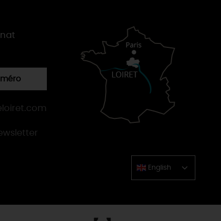
gnat
numéro
loiret.com
newsletter
English
Chinese