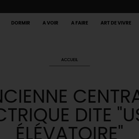
DORMIR
A VOIR
A FAIRE
ART DE VIVRE
ACCUEIL
CIENNE CENTR
CTRIQUE DITE "U
ÉLÉVATOIRE"