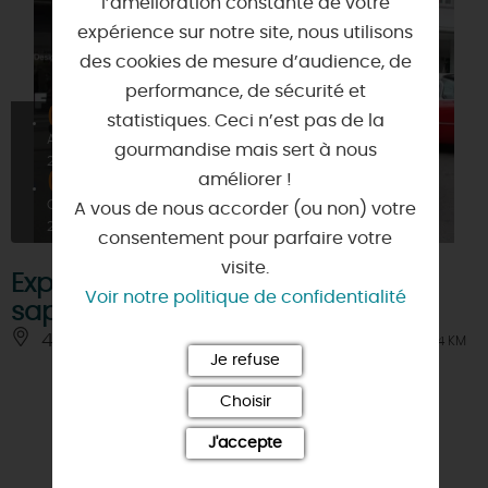
l’amélioration constante de votre
expérience sur notre site, nous utilisons
des cookies de mesure d’audience, de
performance, de sécurité et
04
statistiques. Ceci n’est pas de la
AVRIL
gourmandise mais sert à nous
2026
04
améliorer !
OCT
A vous de nous accorder (ou non) votre
2026
consentement pour parfaire votre
visite.
Exposition anciens véhicules de
Voir notre politique de confidentialité
sapeurs pompiers
45450 - FAY-AUX-LOGES
À 4 KM
Je refuse
Choisir
J'accepte