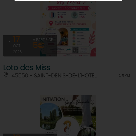
17
À PARTIR DE
5€
OCT
2026
Loto des Miss
45550 - SAINT-DENIS-DE-L'HOTEL
À 5 KM