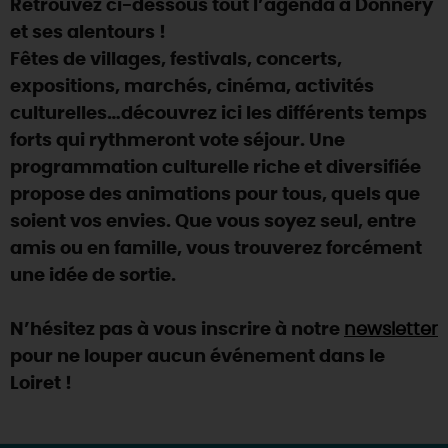
Retrouvez ci-dessous tout l’agenda à Donnery
SE REPÉRER,
SE DÉPLACER
Visites
gourmandes
et
créatives
Des vacances auprès des animaux 🐎
et ses alentours !
Vins et
vignobles
TOUTES LES ACTIVITÉS
INFOS &
SERVICES
Fêtes de villages, festivals, concerts,
(re)Découvrir les coulisses de la Faïencerie de
Chic,
une aire de pique-nique
Gien !
expositions, marchés, cinéma, activités
Par ici les
guinguettes
RÉSERVER
MAINTENANT
culturelles…découvrez ici les différents temps
Expérimenter
les parcours Baludik
🕵️
Que rapporter du Loiret ?
forts qui rythmeront vote séjour. Une
La Route des
Métiers d'Art
Une saison de festivals 🎉
programmation culturelle riche et diversifiée
propose des animations pour tous, quels que
TOUT L'ART DE VIVRE
Rendez-vous de la nature en 2026
soient vos envies. Que vous soyez seul, entre
Des sorties en famille dans le Loiret !
amis ou en famille, vous trouverez forcément
une idée de sortie.
Programme des animations "Loiret au fil de l'eau"
2026
N’hésitez pas à vous inscrire à notre
newsletter
Où sortir ?
pour ne louper aucun événement dans le
Loiret !
AUJOURD'HUI