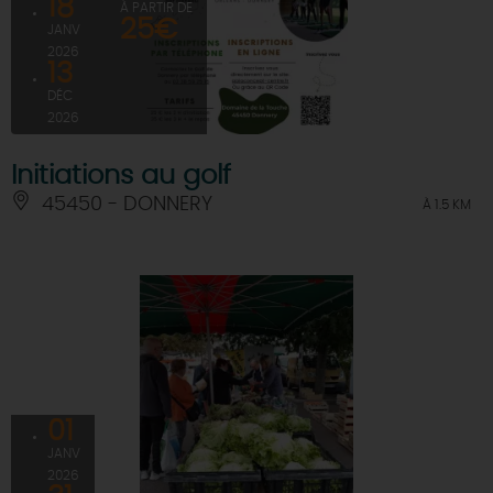
18
À PARTIR DE
25€
JANV
2026
13
DÉC
2026
Initiations au golf
45450 - DONNERY
À 1.5 KM
01
JANV
2026