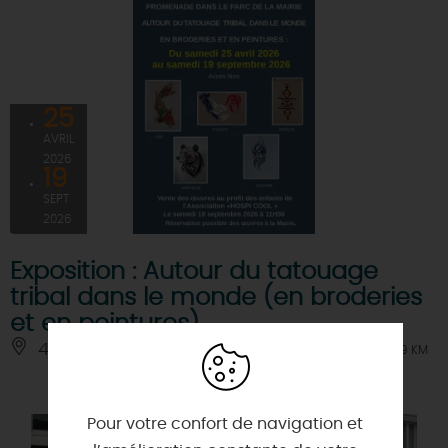
25
AVRIL
2026
19
SEPT
2026
Exposition : Autour du tatouage
tribal dans le monde (en broderies
et en peintures)
45450 - DONNERY
À 0.9 KM
Pour votre confort de navigation et