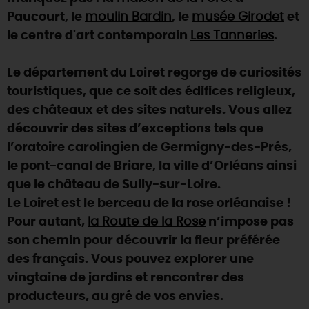
Paucourt, le
moulin Bardin
, le
musée Girodet
et
DEMAIN
le centre d'art contemporain
Les Tanneries
.
Le département du Loiret regorge de curiosités
CE WEEK-END
touristiques, que ce soit des édifices religieux,
des châteaux et des sites naturels. Vous allez
CETTE SEMAINE
découvrir des sites d’exceptions tels que
l’oratoire carolingien de Germigny-des-Prés,
le pont-canal de Briare, la ville d’Orléans ainsi
TOUT L'AGENDA
que le château de Sully-sur-Loire.
Le Loiret est le berceau de la rose orléanaise !
Pour autant,
la Route de la Rose
n’impose pas
son chemin pour découvrir la fleur préférée
des français. Vous pouvez explorer une
vingtaine de jardins et rencontrer des
producteurs, au gré de vos envies.