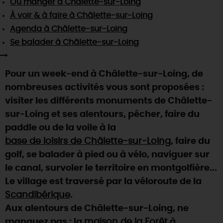
Où manger
à Châlette-sur-Loing
SE REPÉRER,
SE DÉPLACER
Visites
gourmandes
et
créatives
Des vacances auprès des animaux 🐎
À voir & à faire
à Châlette-sur-Loing
Vins et
vignobles
TOUTES LES ACTIVITÉS
INFOS &
SERVICES
Agenda
à Châlette-sur-Loing
(re)Découvrir les coulisses de la Faïencerie de
Chic,
une aire de pique-nique
Gien !
Se balader
à Châlette-sur-Loing
Par ici les
guinguettes
RÉSERVER
MAINTENANT
Expérimenter
les parcours Baludik
🕵️
Que rapporter du Loiret ?
Pour un week-end à Châlette-sur-Loing, de
La Route des
Métiers d'Art
Une saison de festivals 🎉
nombreuses activités vous sont proposées :
TOUT L'ART DE VIVRE
visiter les différents monuments de Châlette-
Rendez-vous de la nature en 2026
sur-Loing et ses alentours, pêcher, faire du
Des sorties en famille dans le Loiret !
paddle ou de la voile à la
Programme des animations "Loiret au fil de l'eau"
base de loisirs de Châlette-sur-Loing
, faire du
2026
golf, se balader à pied ou à vélo, naviguer sur
Où sortir ?
le canal, survoler le territoire en montgolfière...
Le village est traversé par la véloroute de la
Scandibérique
.
AUJOURD'HUI
Aux alentours de Châlette-sur-Loing, ne
manquez pas : la
maison de la Forêt
à