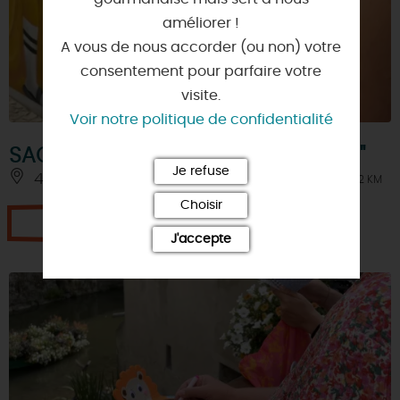
améliorer !
A vous de nous accorder (ou non) votre
consentement pour parfaire votre
visite.
Voir notre politique de confidentialité
SAC ESCAPE "Le retour de Girodet"
Je refuse
45200 - MONTARGIS
À 2 KM
Choisir
Je réserve
J'accepte