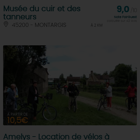
Musée du cuir et des
9,0
/10
tanneurs
Note FairGuest
calculée sur 43 avis
45200 - MONTARGIS
À 2 KM
À PARTIR DE
10,5€
Amelys - Location de vélos à