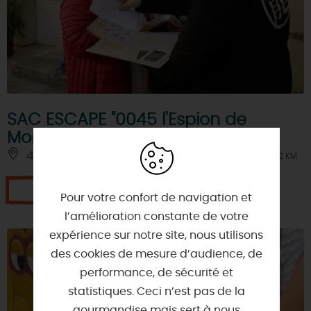
SAC ESCAPE "0045 l'Espion de
Montargis"
45200 - MONTARGIS
À 2 KM
Je réserve
Pour votre confort de navigation et
l’amélioration constante de votre
expérience sur notre site, nous utilisons
des cookies de mesure d’audience, de
performance, de sécurité et
statistiques. Ceci n’est pas de la
gourmandise mais sert à nous