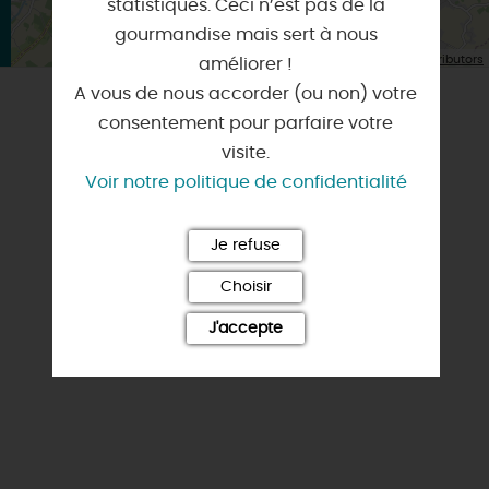
statistiques. Ceci n’est pas de la
gourmandise mais sert à nous
| Map data ©
Leaflet
OpenStreetMap contributors
améliorer !
A vous de nous accorder (ou non) votre
consentement pour parfaire votre
NOTE ET AVIS FAIRGUEST
visite.
Voir notre politique de confidentialité
Je refuse
Choisir
J'accepte