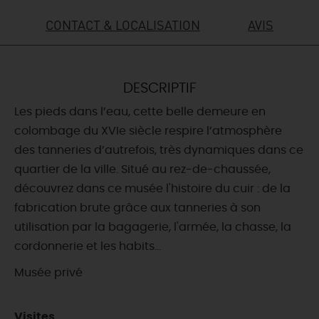
CONTACT & LOCALISATION
AVIS
DEMAIN
CE WEEK-END
DESCRIPTIF
Les pieds dans l’eau, cette belle demeure en
colombage du XVIe siècle respire l’atmosphère
CETTE SEMAINE
des tanneries d’autrefois, très dynamiques dans ce
quartier de la ville. Situé au rez-de-chaussée,
découvrez dans ce musée l'histoire du cuir : de la
TOUT L'AGENDA
fabrication brute grâce aux tanneries à son
utilisation par la bagagerie, l'armée, la chasse, la
cordonnerie et les habits...
Musée privé
Visites