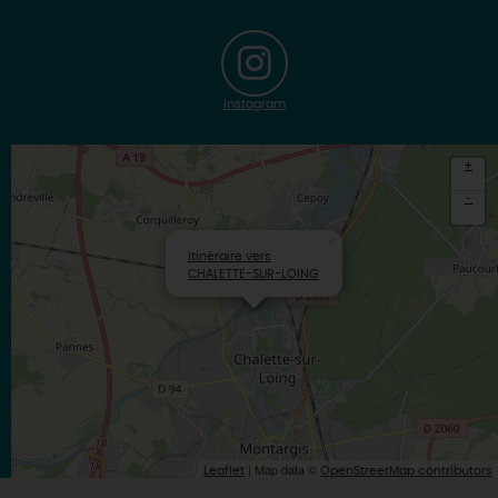
Instagram
+
-
×
Itinéraire vers
CHALETTE-SUR-LOING
| Map data ©
Leaflet
OpenStreetMap contributors