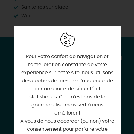
Sanitaires sur place
Wifi
CONTACT & LOCALISATION
Pour votre confort de navigation et
Base de loisirs du lac de Châlette-sur-loing
l’amélioration constante de votre
Rue du Lac
expérience sur notre site, nous utilisons
45120 CHALETTE-SUR-LOING
des cookies de mesure d’audience, de
performance, de sécurité et
statistiques. Ceci n’est pas de la
gourmandise mais sert à nous
02 38 97 90 76
améliorer !
A vous de nous accorder (ou non) votre
consentement pour parfaire votre