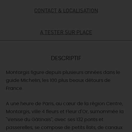
CONTACT & LOCALISATION
DEMAIN
A TESTER SUR PLACE
CE WEEK-END
CETTE SEMAINE
DESCRIPTIF
Montargis figure depuis plusieurs années dans le
TOUT L'AGENDA
guide Michelin, les 100 plus beaux détours de
France.
A une heure de Paris, au cœur de la région Centre,
Montargis, ville 4 fleurs et Fleur d'Or, surnommée la
"Venise du Gâtinais", avec ses 132 ponts et
passerelles, se compose de petits îlots, de canaux