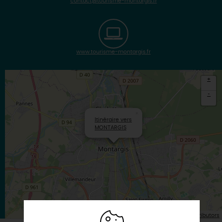
contact@tourisme-montargis.fr
www.tourisme-montargis.fr
+
-
×
Itinéraire vers
MONTARGIS
| Map data ©
Leaflet
OpenStreetMap contributors