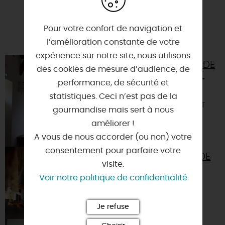
A TESTER ÉGALEMENT SUR PLACE OU À
Pour votre confort de navigation et
PROXIMITÉ
l’amélioration constante de votre
expérience sur notre site, nous utilisons
MAISON DE
des cookies de mesure d’audience, de
LA FORÊT
performance, de sécurité et
45200 -
statistiques. Ceci n’est pas de la
PAUCOURT
gourmandise mais sert à nous
améliorer !
A vous de nous accorder (ou non) votre
consentement pour parfaire votre
MUSÉE VIVANT DE
visite.
L'APICULTURE
GÂTINAISE
Voir notre politique de confidentialité
45220 - CHATEAU-
RENARD
Je refuse