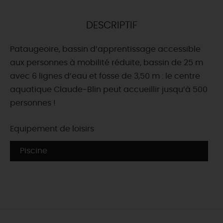
DEMAIN
DESCRIPTIF
Pataugeoire, bassin d’apprentissage accessible
CE WEEK-END
aux personnes à mobilité réduite, bassin de 25 m
avec 6 lignes d’eau et fosse de 3,50 m : le centre
aquatique Claude-Blin peut accueillir jusqu’à 500
CETTE SEMAINE
personnes !
Equipement de loisirs
TOUT L'AGENDA
Piscine