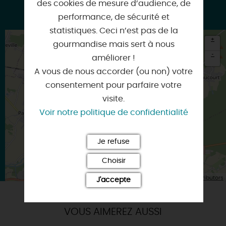
des cookies de mesure d’audience, de
Google
performance, de sécurité et
statistiques. Ceci n’est pas de la
+
gourmandise mais sert à nous
-
améliorer !
A vous de nous accorder (ou non) votre
×
Itinéraire vers
consentement pour parfaire votre
CHALETTE-SUR-LOING
visite.
Voir notre politique de confidentialité
Je refuse
Choisir
| Map data ©
Leaflet
OpenStreetMap contributors
J'accepte
VOUS AIMEREZ AUSSI