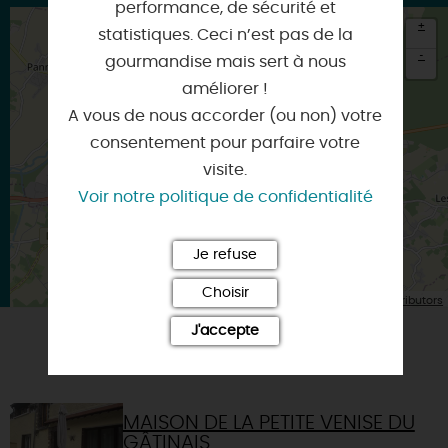
performance, de sécurité et
+
statistiques. Ceci n’est pas de la
-
gourmandise mais sert à nous
améliorer !
×
Itinéraire vers
A vous de nous accorder (ou non) votre
MONTARGIS
consentement pour parfaire votre
visite.
Voir notre politique de confidentialité
Je refuse
Choisir
| Map data ©
Leaflet
OpenStreetMap contributors
J'accepte
VOUS AIMEREZ AUSSI
MAISON DE LA PETITE VENISE DU
GÂTINAIS