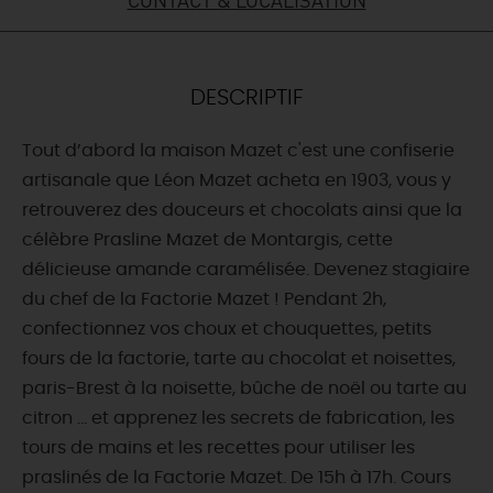
DEMAIN
DESCRIPTIF
CE WEEK-END
Tout d’abord la maison Mazet c'est une confiserie
artisanale que Léon Mazet acheta en 1903, vous y
CETTE SEMAINE
retrouverez des douceurs et chocolats ainsi que la
célèbre Prasline Mazet de Montargis, cette
délicieuse amande caramélisée. Devenez stagiaire
TOUT L'AGENDA
du chef de la Factorie Mazet ! Pendant 2h,
confectionnez vos choux et chouquettes, petits
fours de la factorie, tarte au chocolat et noisettes,
paris-Brest à la noisette, bûche de noël ou tarte au
citron … et apprenez les secrets de fabrication, les
tours de mains et les recettes pour utiliser les
praslinés de la Factorie Mazet. De 15h à 17h. Cours