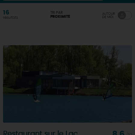
DEMAIN
16
TRI PAR
AUTOUR
PROXIMITÉ
DE MOI
résultats
CE WEEK-END
CETTE SEMAINE
TOUT L'AGENDA
Restaurant sur le Lac
8,6