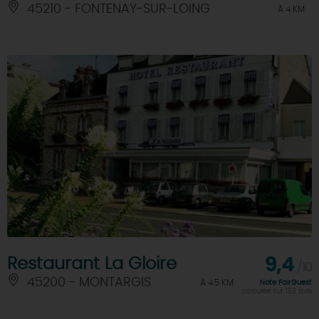
45210 - FONTENAY-SUR-LOING
À 4 KM
Restaurant La Gloire
9,4
/10
45200 - MONTARGIS
À 4.5 KM
Note FairGuest
calculée sur 153 avis