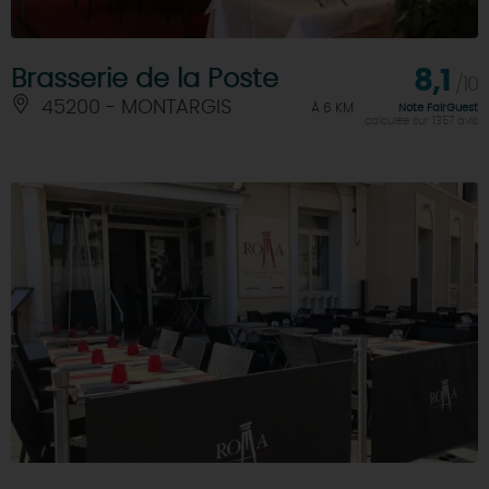
Brasserie de la Poste
8,1
/10
45200 - MONTARGIS
À 6 KM
Note FairGuest
calculée sur 1357 avis