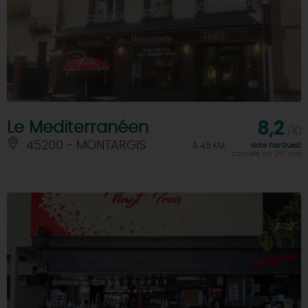
Le Mediterranéen
8,2
/10
45200 - MONTARGIS
À 4.5 KM
Note FairGuest
calculée sur 297 avis