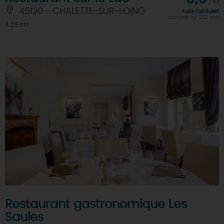
/10
45120 - CHALETTE-SUR-LOING
Note FairGuest
calculée sur 262 avis
À 2.5 KM
Restaurant gastronomique Les
Saules