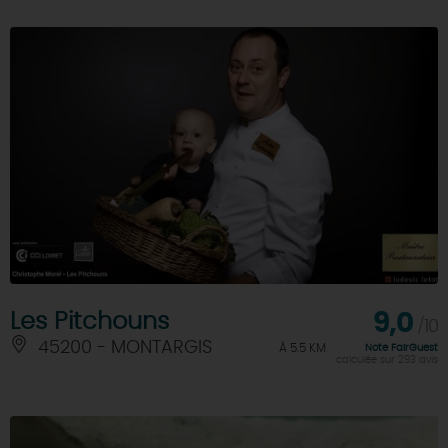
Les Pitchouns
9,0
/10
45200 - MONTARGIS
À 5.5 KM
Note FairGuest
calculée sur 293 avis