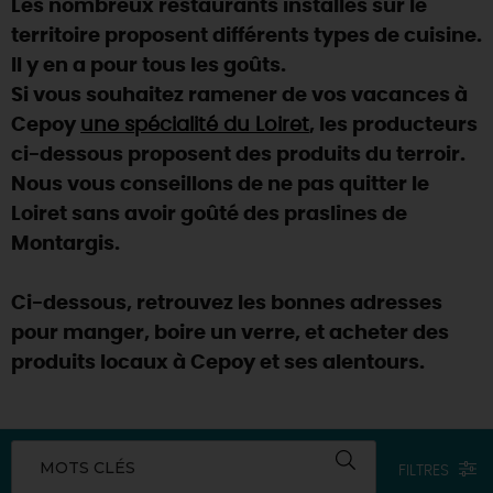
Les nombreux restaurants installés sur le
SE REPÉRER,
SE DÉPLACER
Visites
gourmandes
et
créatives
Des vacances auprès des animaux 🐎
territoire proposent différents types de cuisine.
Vins et
vignobles
TOUTES LES ACTIVITÉS
INFOS &
SERVICES
Il y en a pour tous les goûts.
(re)Découvrir les coulisses de la Faïencerie de
Chic,
une aire de pique-nique
Gien !
Si vous souhaitez ramener de vos vacances à
Par ici les
guinguettes
RÉSERVER
MAINTENANT
Cepoy
une spécialité du Loiret
, les producteurs
Expérimenter
les parcours Baludik
🕵️
Que rapporter du Loiret ?
ci-dessous proposent des produits du terroir.
La Route des
Métiers d'Art
Une saison de festivals 🎉
Nous vous conseillons de ne pas quitter le
Loiret sans avoir goûté des praslines de
TOUT L'ART DE VIVRE
Rendez-vous de la nature en 2026
Montargis.
Des sorties en famille dans le Loiret !
Ci-dessous, retrouvez les bonnes adresses
Programme des animations "Loiret au fil de l'eau"
2026
pour manger, boire un verre, et acheter des
produits locaux à Cepoy et ses alentours.
Où sortir ?
AUJOURD'HUI
MOTS CLÉS
FILTRES