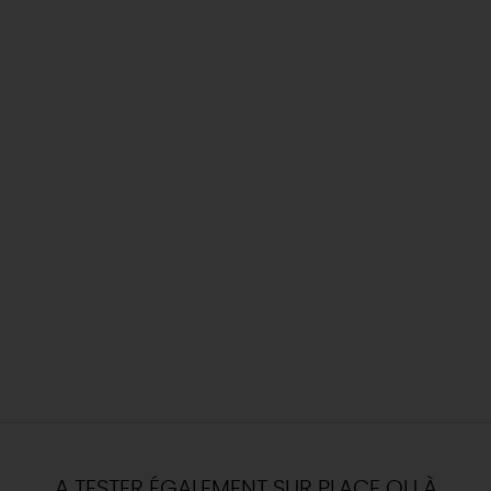
A TESTER ÉGALEMENT SUR PLACE OU À