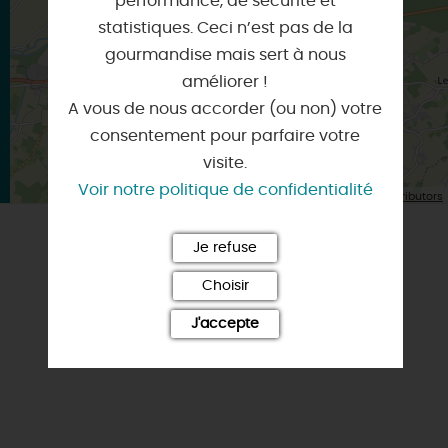
performance, de sécurité et
Itinéraire vers
MONTARGIS
statistiques. Ceci n’est pas de la
gourmandise mais sert à nous
améliorer !
A vous de nous accorder (ou non) votre
consentement pour parfaire votre
visite.
Voir notre politique de confidentialité
| Map data ©
Leaflet
OpenStreetMap contributors
Je refuse
NOTE ET AVIS FAIRGUEST
Choisir
J'accepte