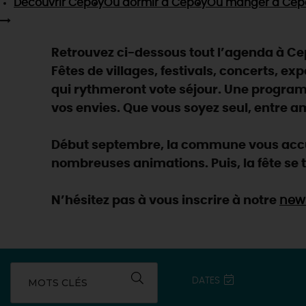
Découvrir
Cepoy
Où dormir
à Cepoy
Où manger
à Cep
Retrouvez ci-dessous tout l’agenda à Cep
Fêtes de villages, festivals, concerts, ex
qui rythmeront vote séjour. Une programm
vos envies. Que vous soyez seul, entre am
Début septembre, la commune vous accuei
nombreuses animations. Puis, la fête se t
N’hésitez pas à vous inscrire à notre
news
DATES
MOTS CLÉS