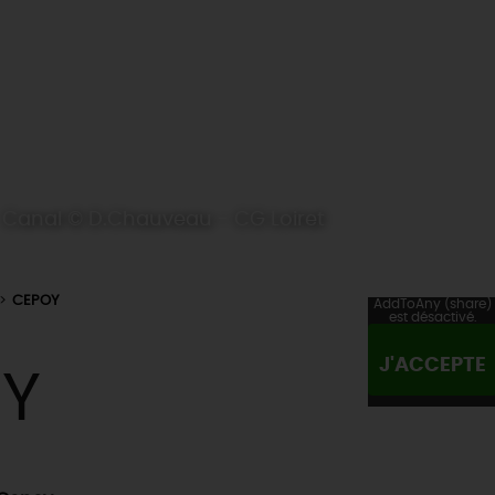
Canal © D.Chauveau - CG Loiret
CEPOY
AddToAny (share)
est désactivé.
J'ACCEPTE
Y