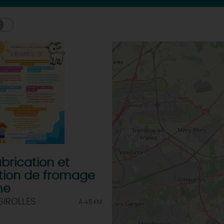
abrication et
tion de fromage
me
GIROLLES
À 4.5 KM