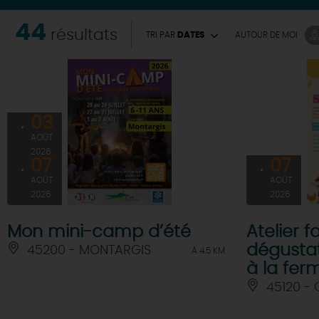
44
résultats
TRI PAR
DATES
AUTOUR
DE MOI
03
AOÛT
2026
07
07
AOÛT
AOÛT
2026
2026
Mon mini-camp d’été
Atelier f
dégusta
45200 - MONTARGIS
À 4.5 KM
à la fer
45120 - 