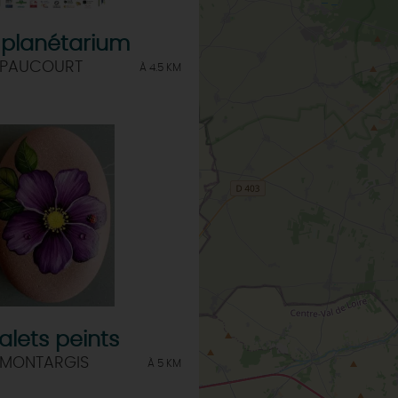
 planétarium
 PAUCOURT
À 4.5 KM
alets peints
 MONTARGIS
À 5 KM