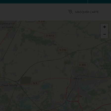
MASQUER CARTE
+
-