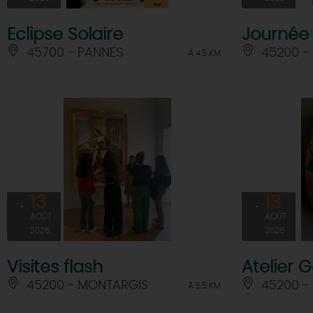
Eclipse Solaire
Journée
45700 - PANNES
45200 -
À 4.5 KM
13
13
AOÛT
AOÛT
2026
2026
Visites flash
Atelier G
45200 - MONTARGIS
45200 -
À 5.5 KM