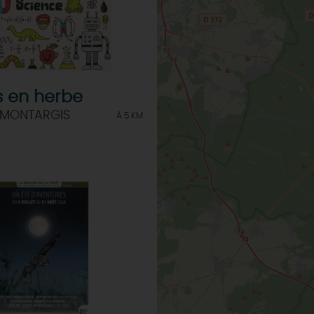
s en herbe
 MONTARGIS
À 5 KM