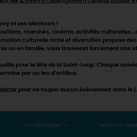
oy
À voir & à faire
à Cepoy
Agenda
à Cepoy
Se balader
à 
oy et ses alentours !
positions, marchés, cinéma, activités culturelles…
ation culturelle riche et diversifiée propose des
is ou en famille, vous trouverez forcément une id
lle pour la fête de la Saint-Loup. Chaque année
ermine par un feu d'artifice.
letter
pour ne louper aucun événement dans le Lo
TYPE D'ÉVÈNEMENT
MOYENS DE PAIEM