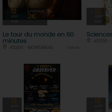
12
12
À PARTIR DE
2€
AOÛT
AOÛT
2026
2026
Le tour du monde en 60
Science
minutes
45200 -
45200 - MONTARGIS
À 5.5 KM
12
13
AOÛT
AOÛT
2026
2026