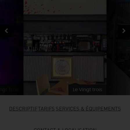
SE REPÉRER,
SE DÉPLACER
Visites
gourmandes
et
créatives
Des vacances auprès des animaux 🐎
Vins et
vignobles
TOUTES LES ACTIVITÉS
INFOS &
SERVICES
(re)Découvrir les coulisses de la Faïencerie de
Chic,
une aire de pique-nique
Gien !
Par ici les
guinguettes
RÉSERVER
MAINTENANT
Expérimenter
les parcours Baludik
🕵️
Que rapporter du Loiret ?
La Route des
Métiers d'Art
Une saison de festivals 🎉
TOUT L'ART DE VIVRE
Rendez-vous de la nature en 2026
Des sorties en famille dans le Loiret !
Programme des animations "Loiret au fil de l'eau"
2026
ingt Trois
Le Vingt trois
Où sortir ?
DESCRIPTIF
TARIFS
SERVICES & ÉQUIPEMENTS
AUJOURD'HUI
CONTACT & LOCALISATION