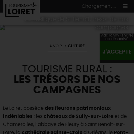
Chargement ...
La Basilique de St Benoît, trésor de nos
campagnes
AddToAny (share)
est désactivé.
A VOIR
CULTURE
ON A TESTÉ
POUR VOUS
J'ACCEPTE
HÉBERGEMENTS
VOS
ENVIES
TOURISME RURAL :
CULTURE
HÉBERGEMENTS
LES INCONTOURNABLES
MADE IN LOIRET
LES TRÉSORS DE NOS
INSOLITES
EN MODE
CIRCUITS
& BALADES
NATURE
CAMPAGNES
RÉSERVER
MAINTENANT
Où manger
TOUS À
L'EAU !
VILLES & VILLAGES
Maîtres
restaurateurs
Le Loiret possède
des fleurons patrimoniaux
A NE PAS
RATER
EN MODE
NATURE
& AVENTURE
Nos
marchés
indéniables
: les
châteaux de Sully-sur-Loire
et de
Téléchargez le Guide de l'été 2026 🤽🌞
TOUTES LES VISITES
Artistes et Artisans d'Art
TOURISME &
HANDICAP
Chamerolles, l’abbaye de Fleury à Saint Benoît-sur-
...ET
AUSSI
Avis de fraicheur ici pour éviter la chaleur 🥵
Nos
spécialités du terroir
et
producteurs
Loire, la
cathédrale Sainte-Croix
d’Orléans, le
Pont-