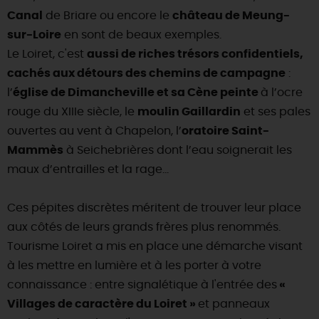
SE REPÉRER,
SE DÉPLACER
Visites
gourmandes
et
créatives
Canal
de Briare ou encore le
château de Meung-
Des vacances auprès des animaux 🐎
Vins et
vignobles
TOUTES LES ACTIVITÉS
sur-Loire
en sont de beaux exemples.
INFOS &
SERVICES
(re)Découvrir les coulisses de la Faïencerie de
Chic,
une aire de pique-nique
Le Loiret, c'est
aussi de riches trésors confidentiels,
Gien !
Par ici les
guinguettes
cachés aux détours des chemins de campagne
:
RÉSERVER
MAINTENANT
Expérimenter
les parcours Baludik
🕵️
Que rapporter du Loiret ?
l’
église de Dimancheville et sa Cène peinte
à l’ocre
La Route des
Métiers d'Art
rouge du XIIIe siècle, le
moulin Gaillardin
et ses pales
Une saison de festivals 🎉
ouvertes au vent à Chapelon, l’
oratoire Saint-
TOUT L'ART DE VIVRE
Rendez-vous de la nature en 2026
Mammès
à Seichebrières dont l’eau soignerait les
maux d’entrailles et la rage…
Des sorties en famille dans le Loiret !
Programme des animations "Loiret au fil de l'eau"
Ces pépites discrètes méritent de trouver leur place
2026
aux côtés de leurs grands frères plus renommés.
Où sortir ?
Tourisme Loiret a mis en place une démarche visant
à les mettre en lumière et à les porter à votre
connaissance : entre signalétique à l'entrée des
«
AUJOURD'HUI
Villages de caractère du Loiret »
et panneaux