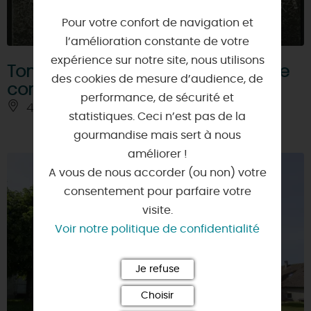
Pour votre confort de navigation et
l’amélioration constante de votre
expérience sur notre site, nous utilisons
Tombe ossuaire commémorant le
des cookies de mesure d’audience, de
conflit de 1870
performance, de sécurité et
45340 - JURANVILLE
statistiques. Ceci n’est pas de la
gourmandise mais sert à nous
améliorer !
A vous de nous accorder (ou non) votre
consentement pour parfaire votre
visite.
Voir notre politique de confidentialité
Je refuse
Choisir