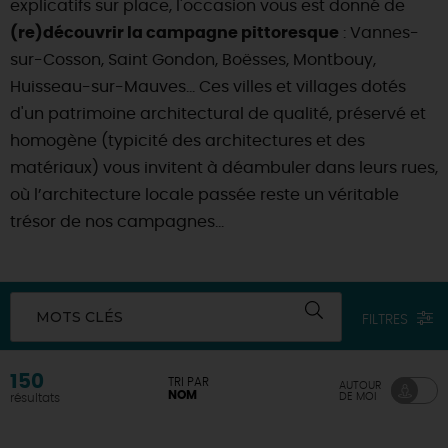
explicatifs sur place, l'occasion vous est donné de
(re)découvrir la campagne pittoresque
: Vannes-
DEMAIN
sur-Cosson, Saint Gondon, Boësses, Montbouy,
Huisseau-sur-Mauves… Ces villes et villages dotés
CE WEEK-END
d'un patrimoine architectural de qualité, préservé et
homogène (typicité des architectures et des
matériaux) vous invitent à déambuler dans leurs rues,
CETTE SEMAINE
où l’architecture locale passée reste un véritable
trésor de nos campagnes...
TOUT L'AGENDA
MOTS CLÉS
FILTRES
150
TRI PAR
AUTOUR
NOM
DE MOI
résultats