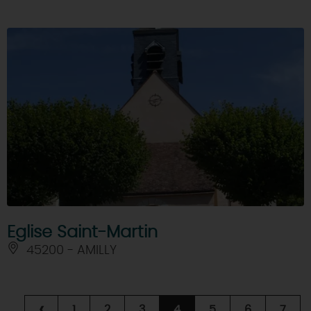
Eglise Saint-Martin
45200 - AMILLY
‹
1
2
3
4
5
6
7