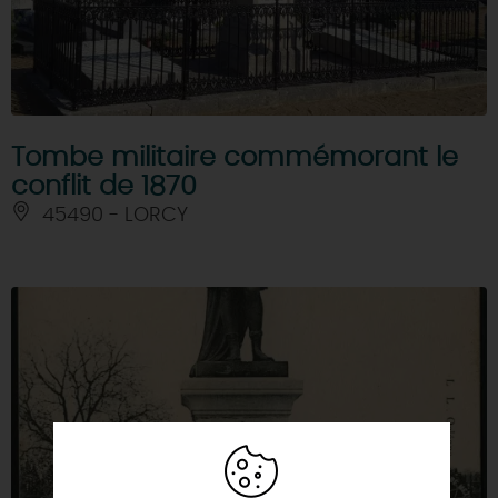
Tombe militaire commémorant le
conflit de 1870
45490 - LORCY