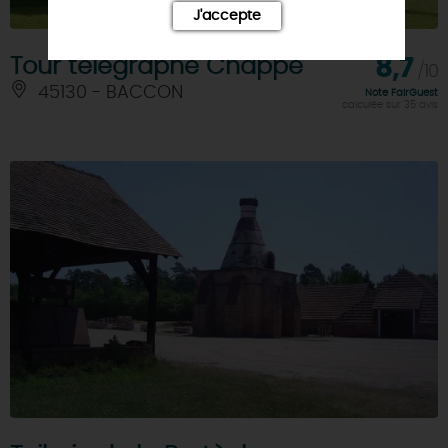
J'accepte
Tour télégraphe Chappe
8,7
/10
45130 - BACCON
Note FairGuest
calculée sur 35 avis