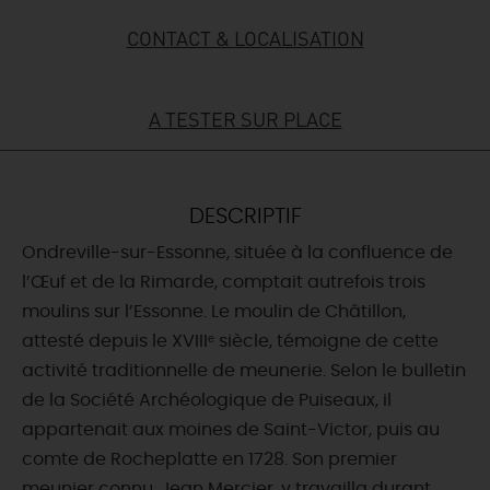
CONTACT & LOCALISATION
DEMAIN
A TESTER SUR PLACE
CE WEEK-END
CETTE SEMAINE
DESCRIPTIF
Ondreville-sur-Essonne, située à la confluence de
l’Œuf et de la Rimarde, comptait autrefois trois
TOUT L'AGENDA
moulins sur l’Essonne. Le moulin de Châtillon,
attesté depuis le XVIIIᵉ siècle, témoigne de cette
activité traditionnelle de meunerie. Selon le bulletin
de la Société Archéologique de Puiseaux, il
appartenait aux moines de Saint-Victor, puis au
comte de Rocheplatte en 1728. Son premier
meunier connu, Jean Mercier, y travailla durant