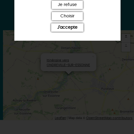
Je refuse
Choisir
Google
J'accepte
+
-
×
Itinéraire vers
ONDREVILLE-SUR-ESSONNE
| Map data ©
Leaflet
OpenStreetMap contributors