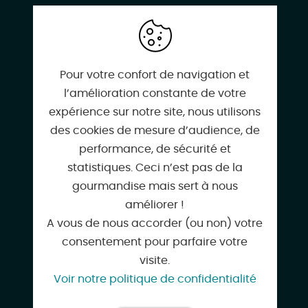
02 38 39 10 66
Pour votre confort de navigation et
l’amélioration constante de votre
expérience sur notre site, nous utilisons
des cookies de mesure d’audience, de
asamec45@gmail.com
performance, de sécurité et
statistiques. Ceci n’est pas de la
gourmandise mais sert à nous
améliorer !
mairie.ondreville@wanadoo.fr
A vous de nous accorder (ou non) votre
consentement pour parfaire votre
visite.
Voir notre politique de confidentialité
asamec.wordpress.com