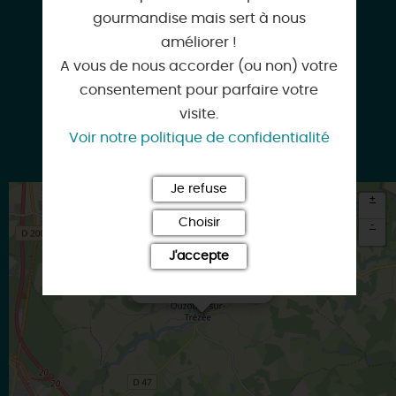
gourmandise mais sert à nous
améliorer !
mairie-accueil@ouzouer-trezee.fr
A vous de nous accorder (ou non) votre
consentement pour parfaire votre
visite.
Voir notre politique de confidentialité
www.ouzouer-sur-trezee.fr
Je refuse
+
Choisir
-
J'accepte
×
Itinéraire vers
OUZOUER-SUR-TREZEE