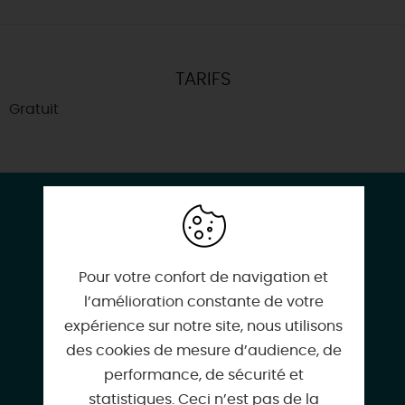
TARIFS
Gratuit
CONTACT & LOCALISATION
Ouzouer-sur-Trézée
45250 OUZOUER-SUR-TREZEE
Pour votre confort de navigation et
l’amélioration constante de votre
expérience sur notre site, nous utilisons
des cookies de mesure d’audience, de
02 38 31 93 90
performance, de sécurité et
statistiques. Ceci n’est pas de la