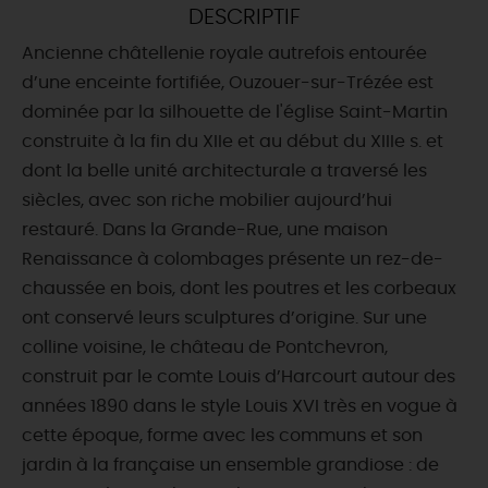
DESCRIPTIF
DEMAIN
Ancienne châtellenie royale autrefois entourée
d’une enceinte fortifiée, Ouzouer-sur-Trézée est
dominée par la silhouette de l'église Saint-Martin
CE WEEK-END
construite à la fin du XIIe et au début du XIIIe s. et
dont la belle unité architecturale a traversé les
siècles, avec son riche mobilier aujourd’hui
CETTE SEMAINE
restauré. Dans la Grande-Rue, une maison
Renaissance à colombages présente un rez-de-
chaussée en bois, dont les poutres et les corbeaux
TOUT L'AGENDA
ont conservé leurs sculptures d’origine. Sur une
colline voisine, le château de Pontchevron,
construit par le comte Louis d’Harcourt autour des
années 1890 dans le style Louis XVI très en vogue à
cette époque, forme avec les communs et son
jardin à la française un ensemble grandiose : de