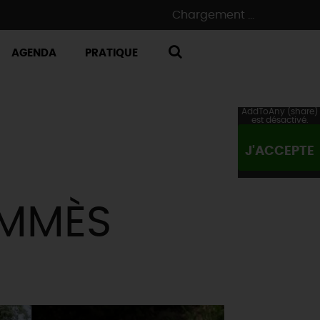
Chargement ...
AGENDA
PRATIQUE
RECHERCHE
AddToAny (share)
est désactivé.
J'ACCEPTE
AMMÈS