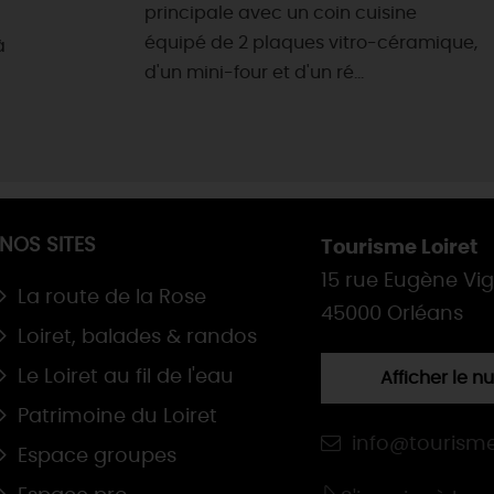
principale avec un coin cuisine
équipé de 2 plaques vitro-céramique,
à
d'un mini-four et d'un ré...
NOS SITES
Tourisme Loiret
15 rue Eugène Vi
La route de la Rose
45000 Orléans
Loiret, balades & randos
Le Loiret au fil de l'eau
Afficher le 
Patrimoine du Loiret
info@tourisme
Espace groupes