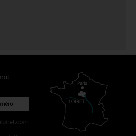
gnat
numéro
loiret.com