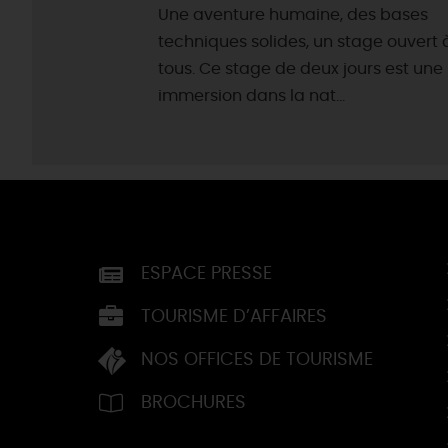
Une aventure humaine, des bases
techniques solides, un stage ouvert 
tous. Ce stage de deux jours est une
immersion dans la nat...
ESPACE PRESSE
TOURISME D’AFFAIRES
NOS OFFICES DE TOURISME
BROCHURES