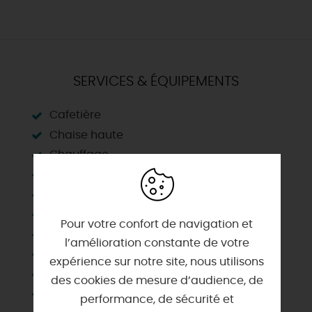
SERVICES & ÉQUIPEMENTS
Cafetière
Chaise haute
Chauffage
Congélateur
Draps et linges compris
Entrée indépendante
Pour votre confort de navigation et
Four
l’amélioration constante de votre
Habitation indépendante
expérience sur notre site, nous utilisons
Jardin indépendant
des cookies de mesure d’audience, de
Lave linge privatif
performance, de sécurité et