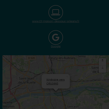
www.t3-maison-dessaux-orleans.fr
Google
+
-
×
Itinéraire vers
ORLEANS