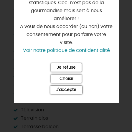
Lave vaisselle
statistiques. Ceci n’est pas de la
Lit bébé
gourmandise mais sert à nous
Local vélo
améliorer !
Matériel enfant
A vous de nous accorder (ou non) votre
Micro-ondes
consentement pour parfaire votre
visite.
Nettoyage / ménage
Voir notre politique de confidentialité
Parking privé
Plain Pied
Je refuse
Réfrigérateur
Salle d'eau privée
Choisir
Salle de bain privée
J'accepte
Salon de jardin
Sanitaires privés
Télévision
Terrain clos
Terrasse balcon