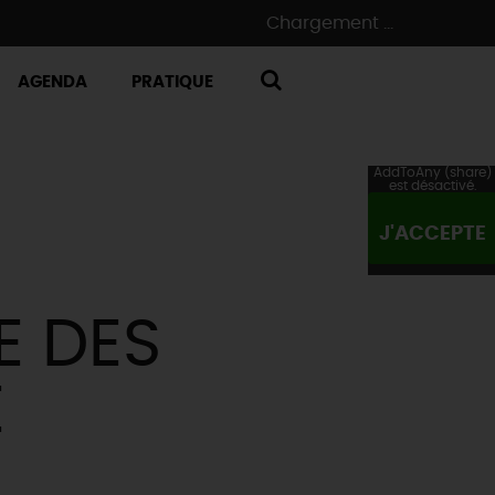
Chargement ...
AGENDA
PRATIQUE
RECHERCHE
AddToAny (share)
est désactivé.
J'ACCEPTE
E DES
E