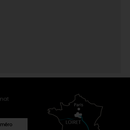
gnat
numéro