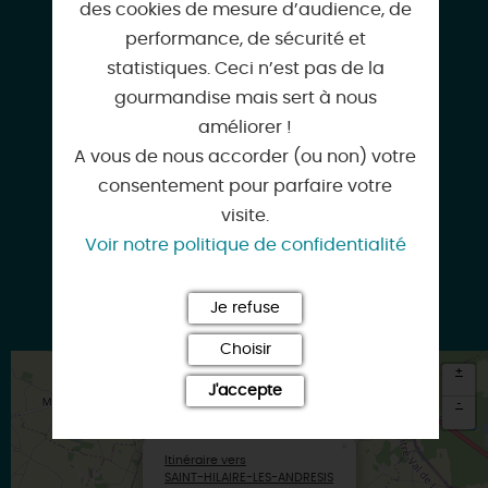
des cookies de mesure d’audience, de
performance, de sécurité et
statistiques. Ceci n’est pas de la
06 43 15 40 33
gourmandise mais sert à nous
améliorer !
A vous de nous accorder (ou non) votre
consentement pour parfaire votre
campingmontalan@gmail.com
visite.
Voir notre politique de confidentialité
Je refuse
www.campingmontalan-45.fr
Choisir
+
J'accepte
-
×
Itinéraire vers
SAINT-HILAIRE-LES-ANDRESIS