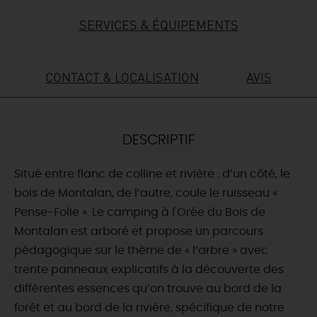
SERVICES & ÉQUIPEMENTS
DEMAIN
CONTACT & LOCALISATION
AVIS
CE WEEK-END
CETTE SEMAINE
DESCRIPTIF
Situé entre flanc de colline et rivière : d’un côté, le
TOUT L'AGENDA
bois de Montalan, de l’autre, coule le ruisseau «
Pense-Folie ». Le camping à l'Orée du Bois de
Montalan est arboré et propose un parcours
pédagogique sur le thème de « l’arbre » avec
trente panneaux explicatifs à la découverte des
différentes essences qu’on trouve au bord de la
forêt et au bord de la rivière, spécifique de notre