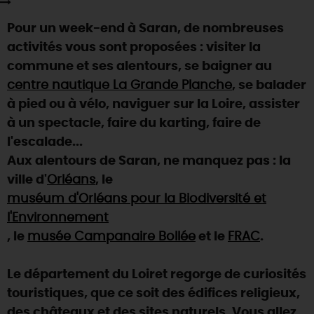
SE REPÉRER,
SE DÉPLACER
Visites
gourmandes
et
créatives
Des vacances auprès des animaux 🐎
Pour un week-end à Saran, de nombreuses
Vins et
vignobles
TOUTES LES ACTIVITÉS
INFOS &
SERVICES
(re)Découvrir les coulisses de la Faïencerie de
activités vous sont proposées : visiter la
Chic,
une aire de pique-nique
Gien !
commune et ses alentours, se baigner au
Par ici les
guinguettes
RÉSERVER
MAINTENANT
Expérimenter
les parcours Baludik
🕵️
centre nautique La Grande Planche
, se balader
Que rapporter du Loiret ?
à pied ou à vélo, naviguer sur la Loire, assister
La Route des
Métiers d'Art
Une saison de festivals 🎉
à un spectacle, faire du karting, faire de
TOUT L'ART DE VIVRE
l'escalade...
Rendez-vous de la nature en 2026
Aux alentours de Saran, ne manquez pas : la
Des sorties en famille dans le Loiret !
ville d'
Orléans
, le
Programme des animations "Loiret au fil de l'eau"
muséum d'Orléans pour la Biodiversité et
2026
l'Environnement
Où sortir ?
, le
musée Campanaire Bollée
et le
FRAC
.
Le département du Loiret regorge de curiosités
AUJOURD'HUI
touristiques, que ce soit des édifices religieux,
des châteaux et des sites naturels. Vous allez