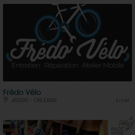
Frédo Vélo
45000 - ORLEANS
À 1.5 KM