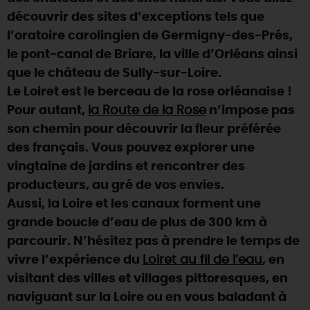
découvrir des sites d’exceptions tels que
DEMAIN
l’oratoire carolingien de Germigny-des-Prés,
le pont-canal de Briare, la ville d’Orléans ainsi
que le château de Sully-sur-Loire.
CE WEEK-END
Le Loiret est le berceau de la rose orléanaise !
Pour autant,
la Route de la Rose
n’impose pas
CETTE SEMAINE
son chemin pour découvrir la fleur préférée
des français. Vous pouvez explorer une
vingtaine de jardins et rencontrer des
TOUT L'AGENDA
producteurs, au gré de vos envies.
Aussi, la Loire et les canaux forment une
grande boucle d’eau de plus de 300 km à
parcourir. N’hésitez pas à prendre le temps de
vivre l’expérience du
Loiret au fil de l’eau
, en
visitant des villes et villages pittoresques, en
naviguant sur la Loire ou en vous baladant à