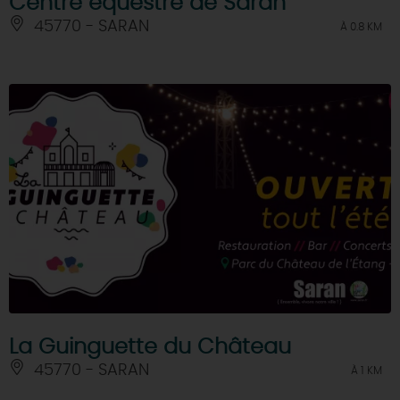
Centre équestre de Saran
45770 - SARAN
À 0.8 KM
La Guinguette du Château
45770 - SARAN
À 1 KM