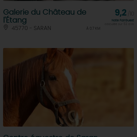
Galerie du Château de
9,2
/10
l'Étang
Note FairGuest
calculée sur 53 avis
45770 - SARAN
À 0.7 KM