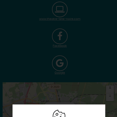
www.theatre-tete-noire.com
Facebook
Google
+
-
×
Itinéraire vers
SARAN