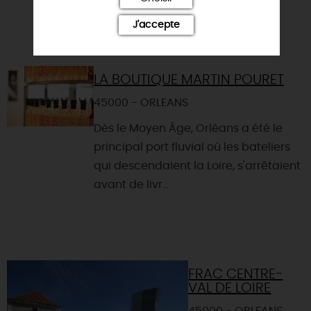
J'accepte
LA BOUTIQUE MARTIN POURET
45000 - ORLEANS
Dès le Moyen Âge, Orléans a été le
principal port fluvial où les bateliers
qui descendaient la Loire, s'arrêtaient
avant de livr...
FRAC CENTRE-
VAL DE LOIRE