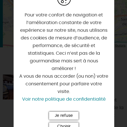
Pour votre confort de navigation et
l’amélioration constante de votre
expérience sur notre site, nous utilisons
des cookies de mesure d’audience, de
| Map data ©
performance, de sécurité et
Leaflet
OpenStreetMap contributors
statistiques. Ceci n’est pas de la
gourmandise mais sert à nous
VOUS AIMEREZ AUSSI
améliorer !
A vous de nous accorder (ou non) votre
LA GABARE
consentement pour parfaire votre
45000 - ORLEANS
visite.
Voir notre politique de confidentialité
Votre séjour à Orléans, Ville d'Art et
d'Histoire et aujourd'hui capitale de la
région Centre-Val de Loire, se doit
Je refuse
d'être passe...
Choisir