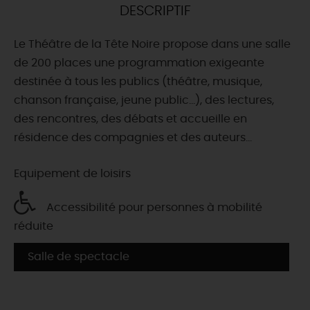
DESCRIPTIF
DEMAIN
Le Théâtre de la Tête Noire propose dans une salle
de 200 places une programmation exigeante
CE WEEK-END
destinée à tous les publics (théâtre, musique,
chanson française, jeune public…), des lectures,
des rencontres, des débats et accueille en
CETTE SEMAINE
résidence des compagnies et des auteurs...
Equipement de loisirs
TOUT L'AGENDA
Accessibilité pour personnes à mobilité
réduite
Salle de spectacle