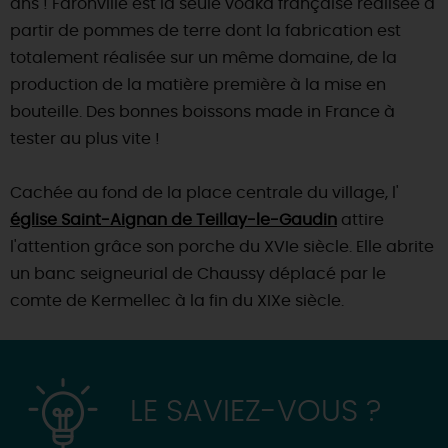
ans ! Faronville est la seule vodka française réalisée à
partir de pommes de terre dont la fabrication est
DEMAIN
totalement réalisée sur un même domaine, de la
production de la matière première à la mise en
CE WEEK-END
bouteille. Des bonnes boissons made in France à
tester au plus vite !
CETTE SEMAINE
Cachée au fond de la place centrale du village, l'
église Saint-Aignan de Teillay-le-Gaudin
attire
l'attention grâce son porche du XVIe siècle. Elle abrite
TOUT L'AGENDA
un banc seigneurial de Chaussy déplacé par le
comte de Kermellec à la fin du XIXe siècle.
LE SAVIEZ-VOUS ?