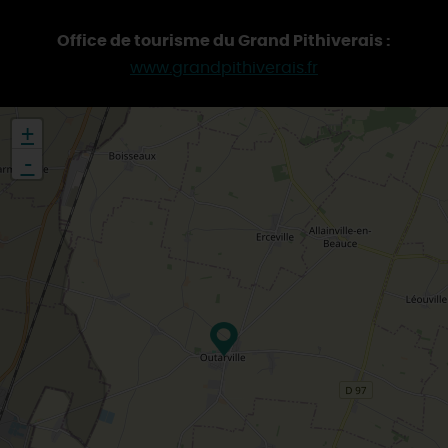
Office de tourisme du Grand Pithiverais :
www.grandpithiverais.fr
+
-