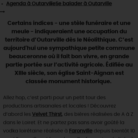
SE REPÉRER,
SE DÉPLACER
Agenda
à Outarville
Se balader
à Outarville
Visites
gourmandes
et
créatives
Des vacances auprès des animaux 🐎
Vins et
vignobles
TOUTES LES ACTIVITÉS
INFOS &
SERVICES
(re)Découvrir les coulisses de la Faïencerie de
Chic,
une aire de pique-nique
Certains indices - une stèle funéraire et une
Gien !
Par ici les
guinguettes
meule - indiqueraient une occupation du
RÉSERVER
MAINTENANT
Expérimenter
les parcours Baludik
🕵️
Que rapporter du Loiret ?
territoire d’Outarville dès le Néolithique. C’est
La Route des
Métiers d'Art
aujourd'hui une sympathique petite commune
Une saison de festivals 🎉
beauceronne où il fait bon vivre, en grande
TOUT L'ART DE VIVRE
Rendez-vous de la nature en 2026
partie portée sur l’activité agricole. Édifiée au
XIIIe siècle, son église Saint-Aignan est
Des sorties en famille dans le Loiret !
classée monument historique.
Programme des animations "Loiret au fil de l'eau"
2026
Allez hop, c’est parti pour un petit tour des
Où sortir ?
productions artisanales et locales ! Découvrez
d’abord les
Velvet Thirst
, des bières réalisées de A à Z
dans le Loiret. Et ne partez pas sans avoir goûté la
AUJOURD'HUI
vodka loirétaine réalisée à
Faronville
depuis bientôt 10