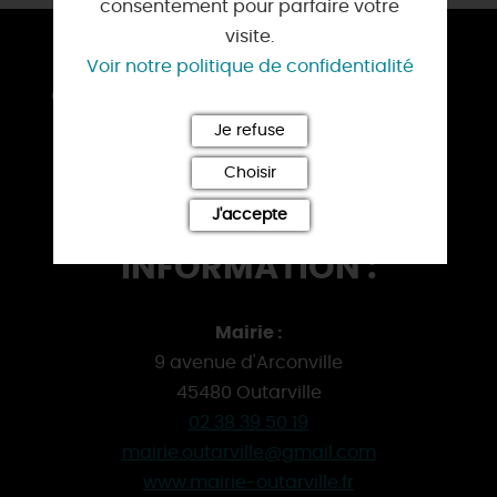
consentement pour parfaire votre
visite.
Voir notre politique de confidentialité
COMMENT S'Y RENDRE ?
Je refuse
En voiture :
A 19, A 10 et D 2020
Choisir
En bus :
Cars
REMI
au départ de Pithiviers
J'accepte
INFORMATION :
Mairie :
9 avenue d'Arconville
45480 Outarville
02 38 39 50 19
mairie.outarville@gmail.com
www.mairie-outarville.fr