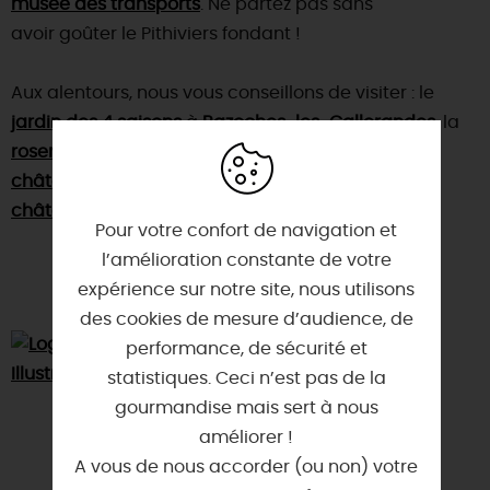
musée des transports
. Ne partez pas sans
avoir goûter le Pithiviers fondant !
Aux alentours, nous vous conseillons de visiter : le
jardin des 4 saisons
à
Bazoches-les-Gallerandes
, la
roseraie de Morailles
sur la
Route de la Rose
, le
château de Denainvilliers
à
Dadonville
et le
château d'Amoy
à
Oison
.
Pour votre confort de navigation et
l’amélioration constante de votre
expérience sur notre site, nous utilisons
des cookies de mesure d’audience, de
performance, de sécurité et
statistiques. Ceci n’est pas de la
gourmandise mais sert à nous
améliorer !
A vous de nous accorder (ou non) votre