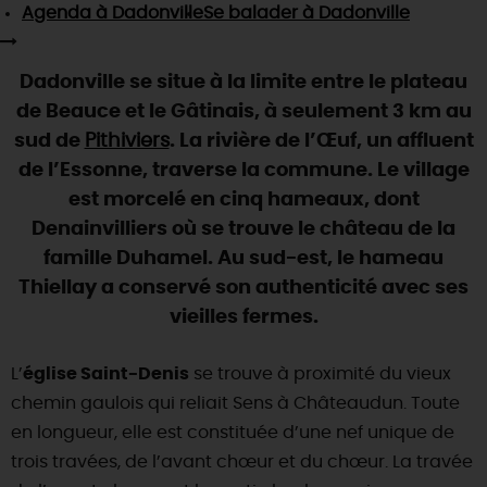
SE REPÉRER,
SE DÉPLACER
Agenda
à Dadonville
Se balader
à Dadonville
Visites
gourmandes
et
créatives
Des vacances auprès des animaux 🐎
Vins et
vignobles
TOUTES LES ACTIVITÉS
INFOS &
SERVICES
(re)Découvrir les coulisses de la Faïencerie de
Chic,
une aire de pique-nique
Dadonville se situe à la limite entre le plateau
Gien !
Par ici les
guinguettes
de Beauce et le Gâtinais, à seulement 3 km au
RÉSERVER
MAINTENANT
Expérimenter
les parcours Baludik
🕵️
Que rapporter du Loiret ?
sud de
Pithiviers
. La rivière de l’Œuf, un affluent
La Route des
Métiers d'Art
de l’Essonne, traverse la commune. Le village
Une saison de festivals 🎉
est morcelé en cinq hameaux, dont
TOUT L'ART DE VIVRE
Rendez-vous de la nature en 2026
Denainvilliers où se trouve le château de la
famille Duhamel. Au sud-est, le hameau
Des sorties en famille dans le Loiret !
Thiellay a conservé son authenticité avec ses
Programme des animations "Loiret au fil de l'eau"
vieilles fermes.
2026
Où sortir ?
L’
église Saint-Denis
se trouve à proximité du vieux
chemin gaulois qui reliait Sens à Châteaudun. Toute
en longueur, elle est constituée d’une nef unique de
AUJOURD'HUI
trois travées, de l’avant chœur et du chœur. La travée