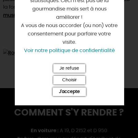
statistiques. Ceci n’est pas de la
la forteresse médiévale de
Yèvre-le-Châtel
et le
gourmandise mais sert à nous
musée du safran
.
améliorer !
A vous de nous accorder (ou non) votre
consentement pour parfaire votre
visite.
Voir notre politique de confidentialité
Je refuse
Choisir
J'accepte
COMMENT S'Y RENDRE ?
En voiture :
A 19, D 2152 et D 950