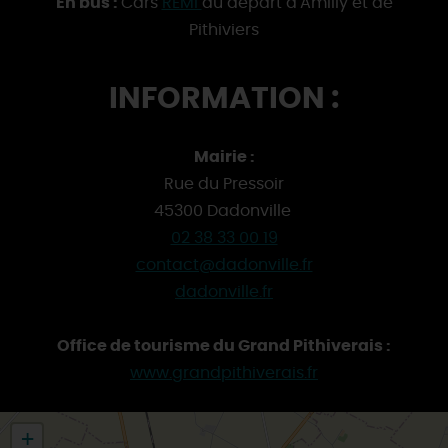
En bus :
Cars
REMI
au départ d'Amilly et de
Pithiviers
INFORMATION :
Mairie :
Rue du Pressoir
45300 Dadonville
02 38 33 00 19
contact@dadonville.fr
dadonville.fr
Office de tourisme du Grand Pithiverais :
www.grandpithiverais.fr
+