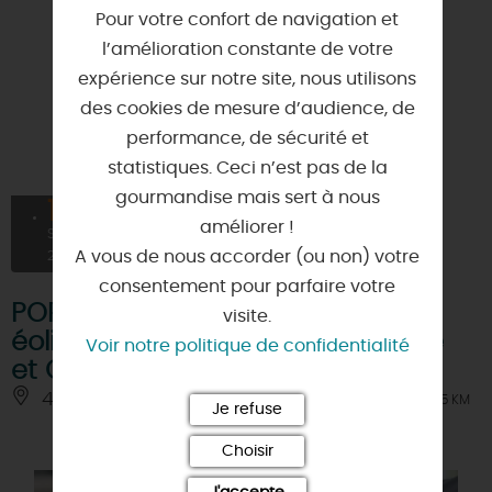
Pour votre confort de navigation et
l’amélioration constante de votre
expérience sur notre site, nous utilisons
des cookies de mesure d’audience, de
performance, de sécurité et
statistiques. Ceci n’est pas de la
gourmandise mais sert à nous
19
améliorer !
SEPT
A vous de nous accorder (ou non) votre
2026
consentement pour parfaire votre
PORTES OUVERTES - des parcs
visite.
éoliens de Charmont-en-Beauce
Voir notre politique de confidentialité
et Guigneville-Sébouville
45480 - GRENEVILLE-EN-BEAUCE
À 6.5 KM
Je refuse
Choisir