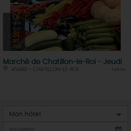
01
JANV
2026
31
DÉC
2026
Marché de Chatillon-le-Roi - Jeudi
45480 - CHATILLON-LE-ROI
À 8.5 KM
Mon hôtel