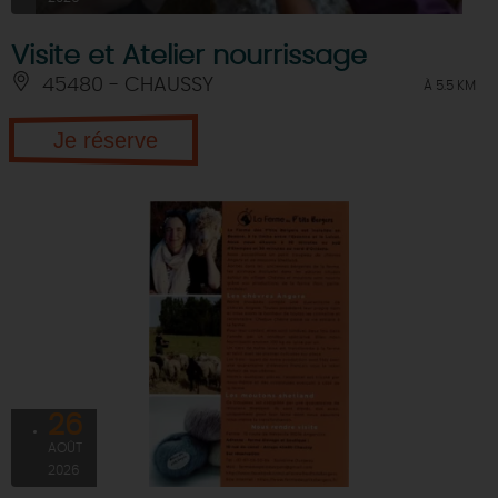
Visite et Atelier nourrissage
45480 - CHAUSSY
À 5.5 KM
Je réserve
26
AOÛT
2026