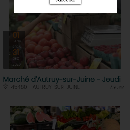
J'accepte
01
JANV
2026
31
DÉC
2026
Marché d'Autruy-sur-Juine - Jeudi
45480 - AUTRUY-SUR-JUINE
À 9.5 KM