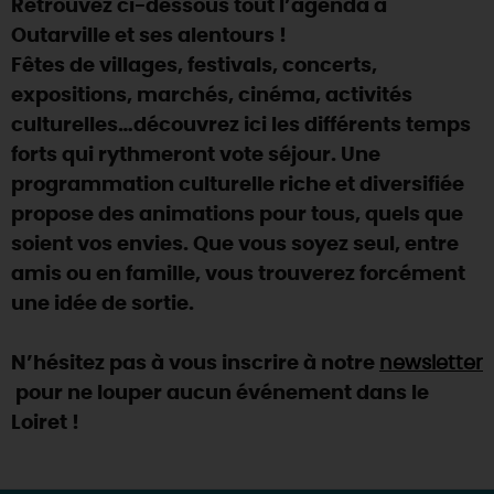
Retrouvez ci-dessous tout l’agenda à
SE REPÉRER,
SE DÉPLACER
Visites
gourmandes
et
créatives
Des vacances auprès des animaux 🐎
Outarville et ses alentours !
Vins et
vignobles
TOUTES LES ACTIVITÉS
INFOS &
SERVICES
Fêtes de villages, festivals, concerts,
(re)Découvrir les coulisses de la Faïencerie de
Chic,
une aire de pique-nique
Gien !
expositions, marchés, cinéma, activités
Par ici les
guinguettes
RÉSERVER
MAINTENANT
culturelles…découvrez ici les différents temps
Expérimenter
les parcours Baludik
🕵️
Que rapporter du Loiret ?
forts qui rythmeront vote séjour. Une
La Route des
Métiers d'Art
Une saison de festivals 🎉
programmation culturelle riche et diversifiée
propose des animations pour tous, quels que
TOUT L'ART DE VIVRE
Rendez-vous de la nature en 2026
soient vos envies. Que vous soyez seul, entre
Des sorties en famille dans le Loiret !
amis ou en famille, vous trouverez forcément
une idée de sortie.
Programme des animations "Loiret au fil de l'eau"
2026
N’hésitez pas à vous inscrire à notre
newsletter
Où sortir ?
pour ne louper aucun événement dans le
Loiret !
AUJOURD'HUI