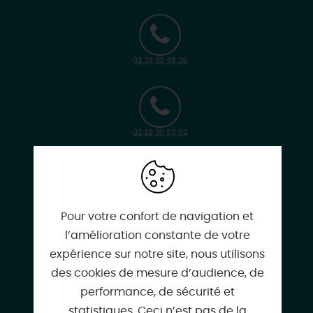
02 38 30 48 26
02 38 30 50 02
musee-transports-pithiviers@orange.fr
Pour votre confort de navigation et
l’amélioration constante de votre
expérience sur notre site, nous utilisons
des cookies de mesure d’audience, de
amtp-cfpithiviers.fr
performance, de sécurité et
statistiques. Ceci n’est pas de la