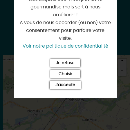
gourmandise mais sert à nous
améliorer !
Facebook
A vous de nous accorder (ou non) votre
consentement pour parfaire votre
visite.
Google
Voir notre politique de confidentialité
+
Je refuse
-
Choisir
×
Itinéraire vers
J'accepte
PITHIVIERS