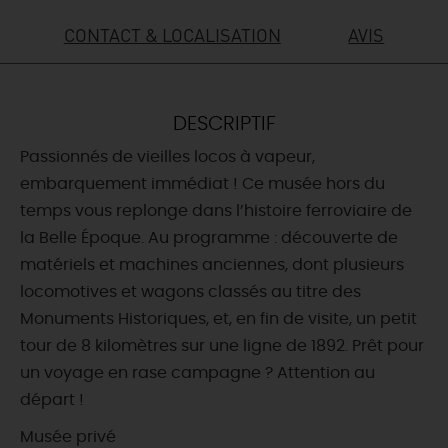
CONTACT & LOCALISATION
AVIS
DEMAIN
CE WEEK-END
DESCRIPTIF
Passionnés de vieilles locos à vapeur,
embarquement immédiat ! Ce musée hors du
CETTE SEMAINE
temps vous replonge dans l’histoire ferroviaire de
la Belle Époque. Au programme : découverte de
matériels et machines anciennes, dont plusieurs
TOUT L'AGENDA
locomotives et wagons classés au titre des
Monuments Historiques, et, en fin de visite, un petit
tour de 8 kilomètres sur une ligne de 1892. Prêt pour
un voyage en rase campagne ? Attention au
départ !
Musée privé