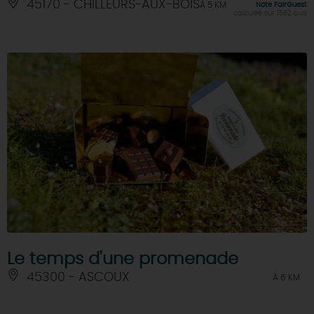
45170 - CHILLEURS-AUX-BOIS
À 5 KM
Note FairGuest
calculée sur 1582 avis
Le temps d'une promenade
45300 - ASCOUX
À 6 KM