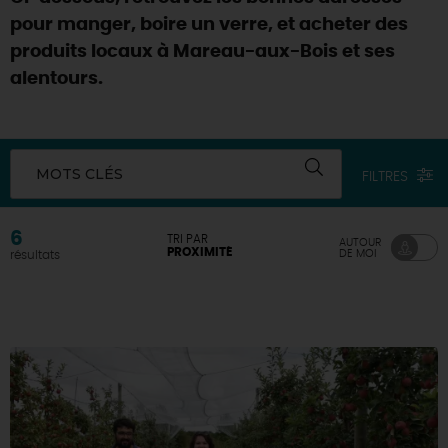
pour manger, boire un verre, et acheter des
DEMAIN
produits locaux à Mareau-aux-Bois et ses
alentours.
CE WEEK-END
MOTS CLÉS
FILTRES
CETTE SEMAINE
6
TRI PAR
AUTOUR
PROXIMITÉ
DE MOI
résultats
TOUT L'AGENDA