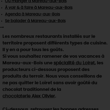
Où manger
à Mareau-aux-Bois
SE REPÉRER,
SE DÉPLACER
Visites
gourmandes
et
créatives
Des vacances auprès des animaux 🐎
À voir & à faire
à Mareau-aux-Bois
Vins et
vignobles
TOUTES LES ACTIVITÉS
INFOS &
SERVICES
Agenda
à Mareau-aux-Bois
(re)Découvrir les coulisses de la Faïencerie de
Chic,
une aire de pique-nique
Gien !
Se balader
à Mareau-aux-Bois
Par ici les
guinguettes
RÉSERVER
MAINTENANT
Expérimenter
les parcours Baludik
🕵️
Que rapporter du Loiret ?
Les nombreux restaurants installés sur le
La Route des
Métiers d'Art
Une saison de festivals 🎉
territoire proposent différents types de cuisine.
TOUT L'ART DE VIVRE
Il y en a pour tous les goûts.
Rendez-vous de la nature en 2026
Si vous souhaitez ramener de vos vacances à
Des sorties en famille dans le Loiret !
Mareau-aux-Bois une
spécialité du Loiret
, les
Programme des animations "Loiret au fil de l'eau"
producteurs ci-dessous proposent des
2026
produits du terroir. Nous vous conseillons de
Où sortir ?
ne pas quitter le Loiret sans avoir goûté du
chocolat traditionnel de la
chocolaterie Alex Olivier
.
AUJOURD'HUI
Ci-dessous, retrouvez les bonnes adresses