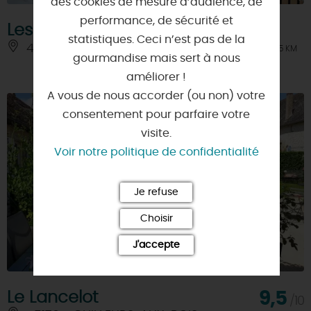
des cookies de mesure d’audience, de
performance, de sécurité et
Les pains perdus
statistiques. Ceci n’est pas de la
45300 - COURCY-AUX-LOGES
À 4.5 KM
gourmandise mais sert à nous
améliorer !
A vous de nous accorder (ou non) votre
consentement pour parfaire votre
visite.
Voir notre politique de confidentialité
Je refuse
Choisir
J'accepte
Le Lancelot
9,5
/10