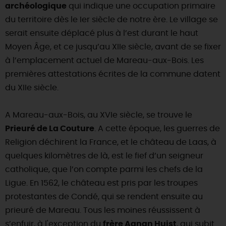
archéologique
qui indique une occupation primaire
DEMAIN
du territoire dès le Ier siècle de notre ère. Le village se
serait ensuite déplacé plus à l’est durant le haut
Moyen Âge, et ce jusqu’au XIIe siècle, avant de se fixer
CE WEEK-END
à l’emplacement actuel de Mareau-aux-Bois. Les
premières attestations écrites de la commune datent
du XIIe siècle.
CETTE SEMAINE
A Mareau-aux-Bois, au XVIe siècle, se trouve le
Prieuré de La Couture
. A cette époque, les guerres de
TOUT L'AGENDA
Religion déchirent la France, et le château de Laas, à
quelques kilomètres de là, est le fief d’un seigneur
catholique, que l’on compte parmi les chefs de la
Ligue. En 1562, le château est pris par les troupes
protestantes de Condé, qui se rendent ensuite au
prieuré de Mareau. Tous les moines réussissent à
s’enfuir, à l'exception du
frère Agnan Huist
, qui subit