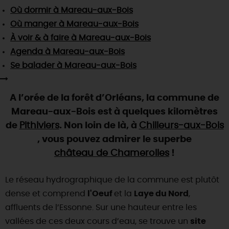
SE REPÉRER,
SE DÉPLACER
Visites
gourmandes
et
créatives
Où dormir
à Mareau-aux-Bois
Des vacances auprès des animaux 🐎
Vins et
vignobles
TOUTES LES ACTIVITÉS
Où manger
à Mareau-aux-Bois
INFOS &
SERVICES
(re)Découvrir les coulisses de la Faïencerie de
Chic,
une aire de pique-nique
À voir & à faire
à Mareau-aux-Bois
Gien !
Par ici les
guinguettes
Agenda
à Mareau-aux-Bois
RÉSERVER
MAINTENANT
Expérimenter
les parcours Baludik
🕵️
Que rapporter du Loiret ?
Se balader
à Mareau-aux-Bois
La Route des
Métiers d'Art
Une saison de festivals 🎉
A l’orée de la forêt d’Orléans, la commune de
TOUT L'ART DE VIVRE
Rendez-vous de la nature en 2026
Mareau-aux-Bois est à quelques kilomètres
Des sorties en famille dans le Loiret !
de
Pithiviers
. Non loin de là, à
Chilleurs-aux-Bois
, vous pouvez admirer le superbe
Programme des animations "Loiret au fil de l'eau"
2026
château de Chamerolles
!
Où sortir ?
Le réseau hydrographique de la commune est plutôt
dense et comprend
l'Oeuf
et la
Laye du Nord
,
affluents de l’Essonne. Sur une hauteur entre les
AUJOURD'HUI
vallées de ces deux cours d’eau, se trouve un
site