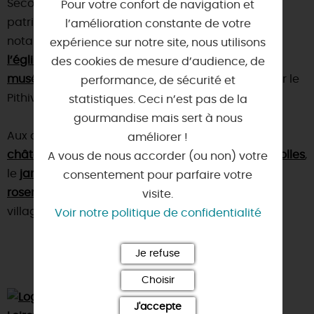
Seconde Guerre mondiale. Elle possède un
Pour votre confort de navigation et
patrimoine culturel et architectural intéressant,
l’amélioration constante de votre
notamment
expérience sur notre site, nous utilisons
l’église Saint-Salomon-et-Saint-Grégoire
et le
des cookies de mesure d’audience, de
musée des transports
. Ne manquez pas d’y goûter le
performance, de sécurité et
Pithiviers fondant ou feuilleté !
statistiques. Ceci n’est pas de la
gourmandise mais sert à nous
Aux alentours, nous vous conseillons de visiter : le
améliorer !
château de Denainvilliers
, le
château de Chamerolles
,
A vous de nous accorder (ou non) votre
le
jardin de roses d'André Eve
et la
consentement pour parfaire votre
roseraie de Morailles
sur la
Route de la Rose
et le
visite.
village de
Chambon-la-Forêt
.
Voir notre politique de confidentialité
Je refuse
Choisir
J'accepte