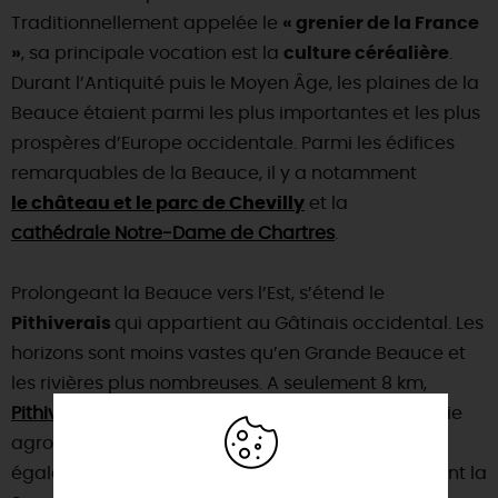
Traditionnellement appelée le
« grenier de la France
»
, sa principale vocation est la
culture céréalière
.
Durant l’Antiquité puis le Moyen Âge, les plaines de la
Beauce étaient parmi les plus importantes et les plus
prospères d’Europe occidentale. Parmi les édifices
remarquables de la Beauce, il y a notamment
le château et le parc de Chevilly
et la
cathédrale Notre-Dame de Chartres
.
Prolongeant la Beauce vers l’Est, s’étend le
Pithiverais
qui appartient au Gâtinais occidental. Les
horizons sont moins vastes qu’en Grande Beauce et
les rivières plus nombreuses. A seulement 8 km,
Pithiviers
était autrefois connue pour son économie
agroalimentaire et pharmaceutique. La ville a
également accueilli un camp de prisonniers durant la