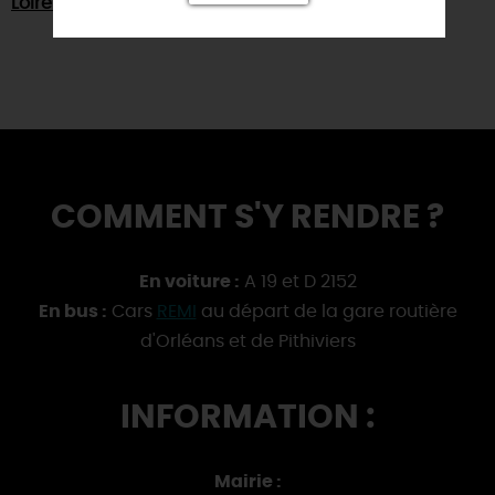
COMMENT S'Y RENDRE ?
En voiture :
A 19 et D 2152
En bus :
Cars
REMI
au départ de la gare routière
d'Orléans et de Pithiviers
INFORMATION :
Mairie :