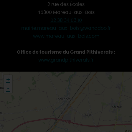
2 rue des Écoles
45300 Mareau-aux-Bois
02 38 34 03 10
mairie.mareau-aux-bois@wanadoo.fr
www.mareau-aux-bois.com
Office de tourisme du Grand Pithiverais :
www.grandpithiverais.fr
+
-