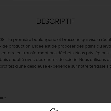
DESCRIPTIF
 La première boulangerie et brasserie qui vise à réutili
ux de production. L’idée est de proposer des pains au lev
limentaire en transformant nos déchets. Nous privilégion
ois chauffé avec des chutes de scierie. Nous utilisons de
 profitez d'une délicieuse expérience sur notre terrasse s
& BALADES
TOUS À
L'EAU !
VOS
L
NATURE
ENVIES
M
En bateau
uite
EMENTS
Lieux de baignade et pis
Espaces naturels
👦
ret
Où poser sa serviette et