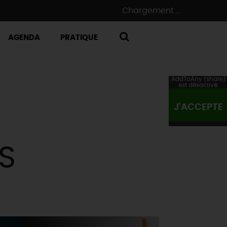
Chargement ...
AGENDA
PRATIQUE
RECHERCHE
AddToAny (share)
est désactivé.
J'ACCEPTE
S