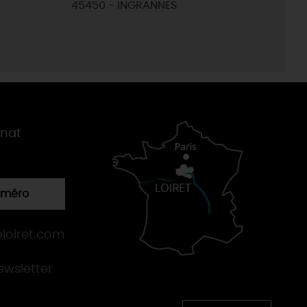
45450 - INGRANNES
gnat
numéro
loiret.com
newsletter