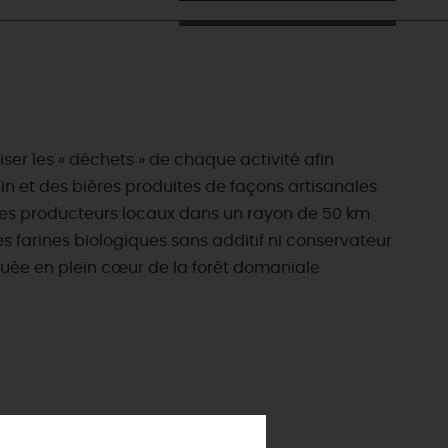
ser les « déchets » de chaque activité afin
ain et des bières produites de façons artisanales
s les producteurs locaux dans un rayon de 50 km
s farines biologiques sans additif ni conservateur
ituée en plein cœur de la forêt domaniale
ES INCONTOURNABLES
ADE IN LOIRET
cines
AUJOURD'HUI
Les musées d'Orléans et du Loiret
 s'amuser cet été