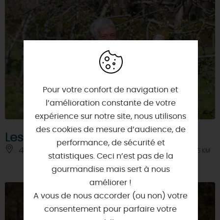
Pour votre confort de navigation et
l’amélioration constante de votre
expérience sur notre site, nous utilisons
des cookies de mesure d’audience, de
Les vergers de Francorville
performance, de sécurité et
45390 - BRIARRES-SUR-ESSONNE
À 4.5 KM
statistiques. Ceci n’est pas de la
gourmandise mais sert à nous
améliorer !
A vous de nous accorder (ou non) votre
consentement pour parfaire votre