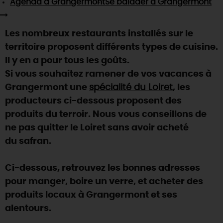
Agenda
à Grangermont
Se balader
à Grangermont
SE REPÉRER,
SE DÉPLACER
Visites
gourmandes
et
créatives
Des vacances auprès des animaux 🐎
Vins et
vignobles
TOUTES LES ACTIVITÉS
INFOS &
SERVICES
(re)Découvrir les coulisses de la Faïencerie de
Les nombreux restaurants installés sur le
Chic,
une aire de pique-nique
Gien !
territoire proposent différents types de cuisine.
Par ici les
guinguettes
RÉSERVER
MAINTENANT
Expérimenter
les parcours Baludik
🕵️
Il y en a pour tous les goûts.
Que rapporter du Loiret ?
Si vous souhaitez ramener de vos vacances à
La Route des
Métiers d'Art
Une saison de festivals 🎉
Grangermont une
spécialité du Loiret
, les
TOUT L'ART DE VIVRE
producteurs ci-dessous proposent des
Rendez-vous de la nature en 2026
produits du terroir. Nous vous conseillons de
Des sorties en famille dans le Loiret !
ne pas quitter le Loiret sans avoir acheté
Programme des animations "Loiret au fil de l'eau"
du safran.
2026
Où sortir ?
Ci-dessous, retrouvez les bonnes adresses
pour manger, boire un verre, et acheter des
produits locaux à Grangermont et ses
AUJOURD'HUI
alentours.