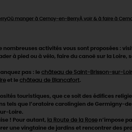
rry
Où manger
à Cernoy-en-Berry
À voir & à faire
à Cerno
nombreuses activités vous sont proposées : visi
der à pied ou à vélo, faire du canoë sur la Loire,
anquez pas : le
château de Saint-Brisson-sur-Loi
ire
et le
château de Blancafort
.
ités touristiques, que ce soit des édifices religi
ns tels que l’oratoire carolingien de Germigny-des-
ur-Loire.
aise ! Pour autant,
la Route de la Rose
n’impose pas
rer une vingtaine de jardins et rencontrer des pr