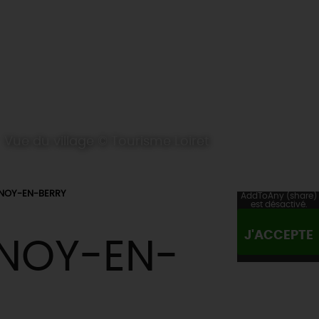
Vue du village © Tourisme Loiret
NOY-EN-BERRY
AddToAny (share)
est désactivé.
J'ACCEPTE
NOY-EN-