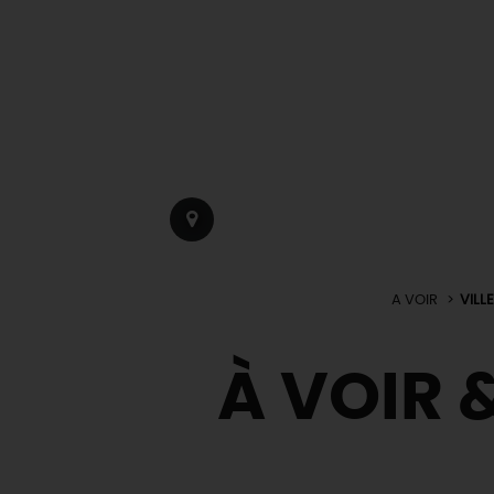
A VOIR
VILL
À VOIR &