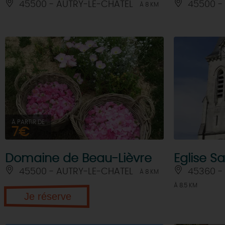
45500 - AUTRY-LE-CHATEL
45500 -
À 8 KM
À PARTIR DE
7€
Domaine de Beau-Lièvre
Eglise S
45500 - AUTRY-LE-CHATEL
45360 -
À 8 KM
À 8.5 KM
Je réserve