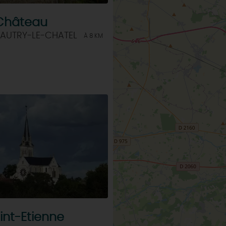
 Château
 AUTRY-LE-CHATEL
À 8 KM
aint-Etienne