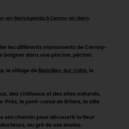
y-en-Berry
Agenda
à Cernoy-en-Berry
ter les différents monuments de Cernoy-
 se baigner dans une piscine, pêcher,
re
, le village de
Beaulieu-sur-Loire
, le
eux, des châteaux et des sites naturels.
Prés, le pont-canal de Briare, la ville
 son chemin pour découvrir la fleur
oducteurs, au gré de vos envies.