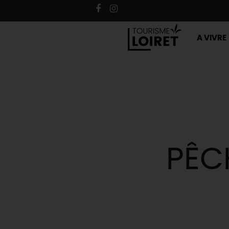
A VIVRE
PÊC