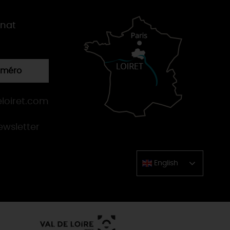
gnat
numéro
loiret.com
newsletter
English
Chinese