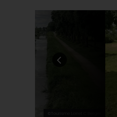
©Tourisme Loiret C Berger