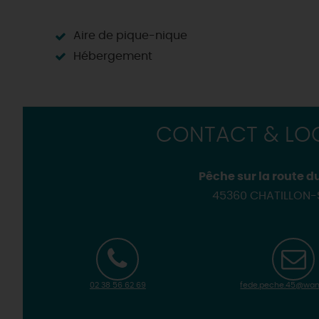
Les visites accompagnées 
Motorisés
Loir'Etape, pour visiter l
H
Aire de pique-nique
Hébergement
CONTACT & LOC
Pêche sur la route d
45360 CHATILLON-
02 38 56 62 69
fede.peche.45@wan