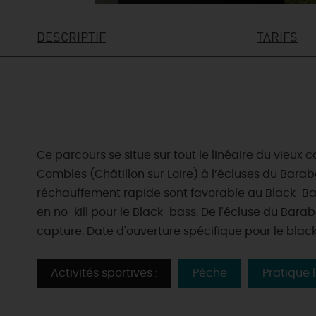
DESCRIPTIF
TARIFS
Ce parcours se situe sur tout le linéaire du vieux c
Combles (Châtillon sur Loire) à l’écluses du Barab
réchauffement rapide sont favorable au Black-Bass
en no-kill pour le Black-bass. De l'écluse du Bara
capture. Date d'ouverture spécifique pour le black
Activités sportives :
Pêche
Pratique l