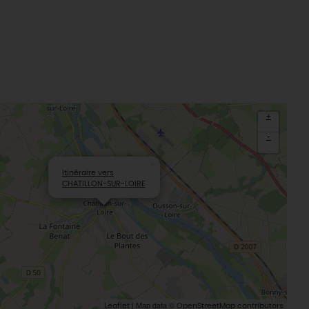
aludik
La Beauce
éatives
Le Gâtinais
Sacré patrimoine religieux
T
L'oratoire carolingien de Germigny-
des-Prés
Le Loiret, un département fleuri
+
-
×
Itinéraire vers
CHATILLON-SUR-LOIRE
| Map data ©
Leaflet
OpenStreetMap contributors