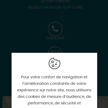
28 Rue Franche
45360 CHATILLON-SUR-LOIRE
02 38 31 99 66
espaceculturel@chatillonsurloire.fr
Pour votre confort de navigation et
l’amélioration constante de votre
chatillon-sur-loire.com
expérience sur notre site, nous utilisons
des cookies de mesure d’audience, de
+
performance, de sécurité et
-