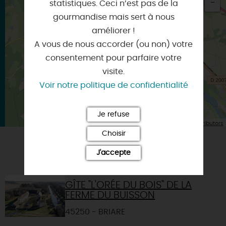
statistiques. Ceci n’est pas de la
gourmandise mais sert à nous
×
Itinéraire vers
améliorer !
CHATILLON-SUR-LOIRE
A vous de nous accorder (ou non) votre
consentement pour parfaire votre
visite.
Voir notre politique de confidentialité
Je refuse
| Map data ©
Leaflet
OpenStreetMap contributors
Choisir
J'accepte
VOUS AIMEREZ AUSSI
GÎTE "L'ORÉE DU BOIS" DE LA
FERME DU BUISSON
45250 - BRIARE