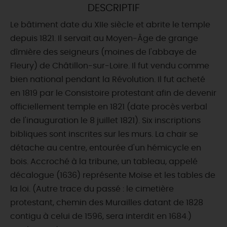
DESCRIPTIF
DEMAIN
Le bâtiment date du XIIe siècle et abrite le temple
depuis 1821. Il servait au Moyen-Âge de grange
dîmière des seigneurs (moines de l'abbaye de
CE WEEK-END
Fleury) de Châtillon-sur-Loire. Il fut vendu comme
bien national pendant la Révolution. Il fut acheté
en 1819 par le Consistoire protestant afin de devenir
CETTE SEMAINE
officiellement temple en 1821 (date procès verbal
de l'inauguration le 8 juillet 1821). Six inscriptions
bibliques sont inscrites sur les murs. La chair se
TOUT L'AGENDA
détache au centre, entourée d'un hémicycle en
bois. Accroché à la tribune, un tableau, appelé
décalogue (1636) représente Moïse et les tables de
la loi. (Autre trace du passé : le cimetière
protestant, chemin des Murailles datant de 1828
contigu à celui de 1596, sera interdit en 1684.)