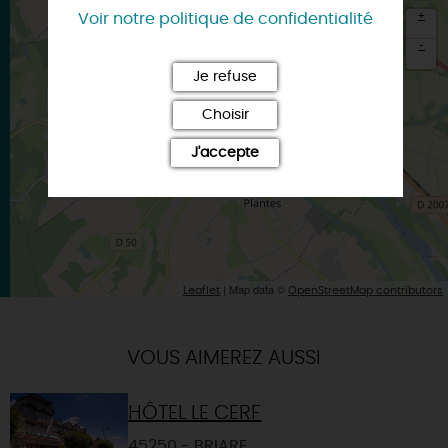
+
Voir notre politique de confidentialité
-
Je refuse
×
Itinéraire vers
Choisir
CHATILLON-SUR-LOIRE
J'accepte
| Map data ©
Leaflet
OpenStreetMap contributors
VOUS AIMEREZ AUSSI
HÔTEL LE CERF
45250 - BRIARE