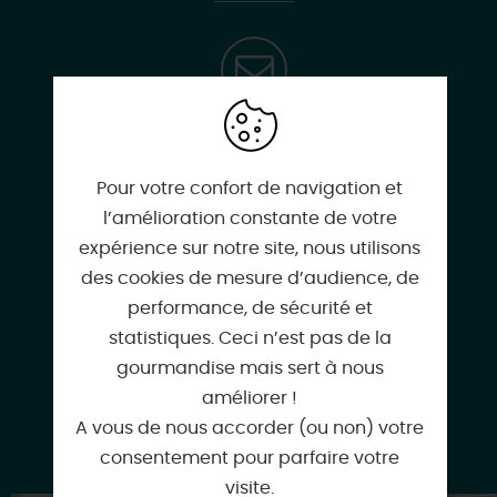
mairie@chatillonsurloire.fr
Pour votre confort de navigation et
l’amélioration constante de votre
chatillon-sur-loire.com
expérience sur notre site, nous utilisons
des cookies de mesure d’audience, de
performance, de sécurité et
statistiques. Ceci n’est pas de la
www.terresdeloireetcanaux.com
gourmandise mais sert à nous
améliorer !
A vous de nous accorder (ou non) votre
chatillon-sur-loire.stationverte.com
consentement pour parfaire votre
visite.