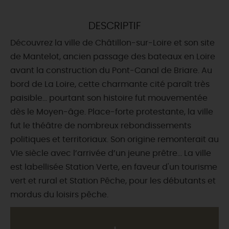
DEMAIN
DESCRIPTIF
Découvrez la ville de Châtillon-sur-Loire et son site
CE WEEK-END
de Mantelot, ancien passage des bateaux en Loire
avant la construction du Pont-Canal de Briare. Au
bord de La Loire, cette charmante cité paraît très
CETTE SEMAINE
paisible... pourtant son histoire fut mouvementée
dès le Moyen-âge. Place-forte protestante, la ville
fut le théâtre de nombreux rebondissements
TOUT L'AGENDA
politiques et territoriaux. Son origine remonterait au
VIe siècle avec l’arrivée d’un jeune prêtre... La ville
est labellisée Station Verte, en faveur d'un tourisme
vert et rural et Station Pêche, pour les débutants et
mordus du loisirs pêche.