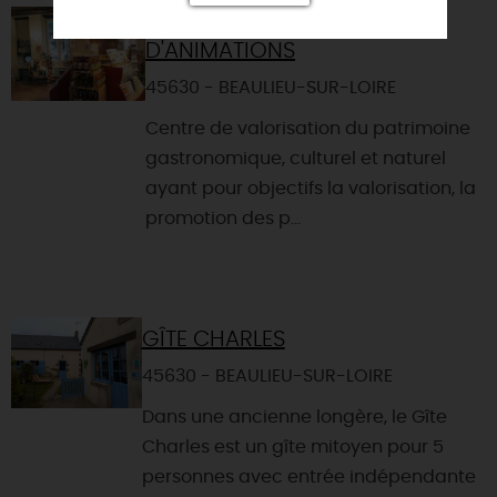
MAISON DU TERROIR ET
D'ANIMATIONS
45630 - BEAULIEU-SUR-LOIRE
Centre de valorisation du patrimoine
gastronomique, culturel et naturel
ayant pour objectifs la valorisation, la
promotion des p...
GÎTE CHARLES
45630 - BEAULIEU-SUR-LOIRE
Dans une ancienne longère, le Gîte
Charles est un gîte mitoyen pour 5
personnes avec entrée indépendante