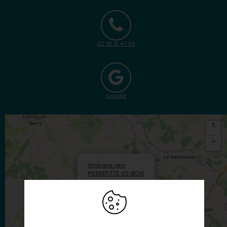
02 38 31 47 09
Google
+
-
×
Itinéraire vers
PIERREFITTE-ES-BOIS