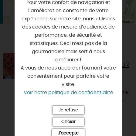
Pour votre confort de navigation et
l’amélioration constante de votre
expérience sur notre site, nous utilisons
| Map data ©
Leaflet
OpenStreetMap contributors
des cookies de mesure d’audience, de
performance, de sécurité et
VOUS AIMEREZ AUSSI
statistiques. Ceci n’est pas de la
gourmandise mais sert à nous
MAISON DU TERROIR ET
améliorer !
D'ANIMATIONS DE BEAULIEU SUR
A vous de nous accorder (ou non) votre
LOIRE
consentement pour parfaire votre
45630 - BEAULIEU-SUR-LOIRE
visite.
Centre de valorisation du patrimoine
Voir notre politique de confidentialité
gastronomique local et des savoir-
faire artisanaux, culturel et naturel
Je refuse
ayant pour objectif...
Choisir
J'accepte