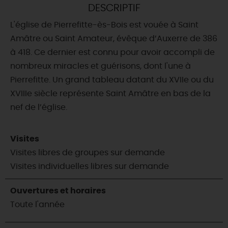
DESCRIPTIF
DEMAIN
L'église de Pierrefitte-ès-Bois est vouée à Saint
Amâtre ou Saint Amateur, évêque d’Auxerre de 386
à 418. Ce dernier est connu pour avoir accompli de
CE WEEK-END
nombreux miracles et guérisons, dont l'une à
Pierrefitte. Un grand tableau datant du XVIIe ou du
XVIIIe siècle représente Saint Amâtre en bas de la
CETTE SEMAINE
nef de l’église.
TOUT L'AGENDA
Visites
Visites libres de groupes sur demande
Visites individuelles libres sur demande
Ouvertures et horaires
Toute l'année