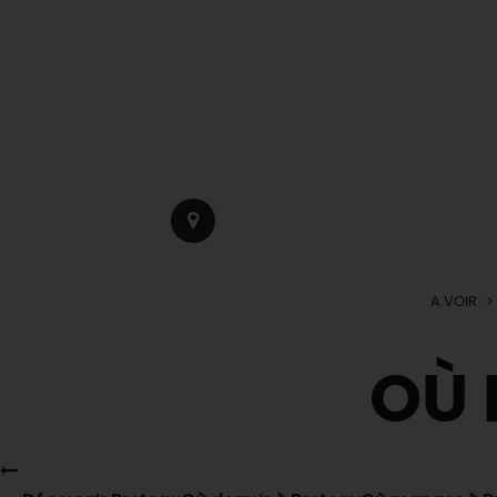
A VOIR
OÙ