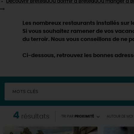
Découvrir
Breteau
Où dormir
à Breteau
Où manger
à B
Les nombreux restaurants installés sur le 
Si vous souhaitez ramener de vos vacan
du terroir. Nous vous conseillons de ne pa
Ci-dessous, retrouvez les bonnes adresse
MOTS CLÉS
4
résultats
TRI PAR
PROXIMITÉ
AUTOUR
DE MOI
EN MODE
CIRCUITS
ON A TESTÉ
CULTURE