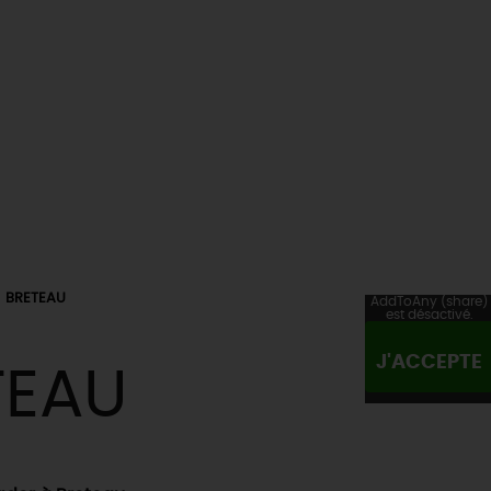
BRETEAU
AddToAny (share)
est désactivé.
J'ACCEPTE
TEAU