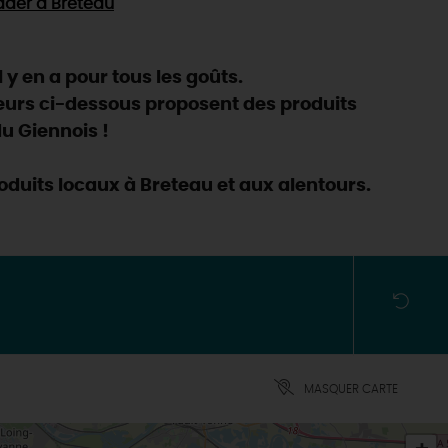
ader
à Breteau
 y en a pour tous les goûts.
teurs ci-dessous proposent des produits
du Giennois !
oduits locaux à Breteau et aux alentours.
MASQUER CARTE
ES INCONTOURNABLES