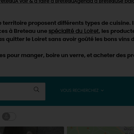
reteau
À voir & à faire
à Breteau
Agenda
à Breteau
Se bal
territoire proposent différents types de cuisine. Il
ces à Breteau une
spécialité du Loiret
, les produc
s quitter le Loiret sans avoir goûté les bons vins 
s pour manger, boire un verre, et acheter des pr
VOUS RECHERCHEZ
& BALADES
TOUS À
L'EAU !
VOS
L
NATURE