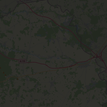
L'oratoire carolingien de Germigny-
des-Prés
Le Loiret, un département fleuri